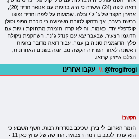
אחרי השמועות כי היא בזוגיות עם סולן קולדפליי כריס מרטין,
דואה ליפה (24) אישרה כי היא בזוגיות עם אנואר חדיד (20),
אחיהן הקצר של ג׳יג׳י ובלה. שמועות על ליפה וחדיד נפוצו
ברשת בעבר, אך נדחקו לטובת השמועה כי כוכבת הפופ וסולן
קולדפליי יחד. כאמור, זה לא קרה והזמרת מתחזקת זוגיות עם
הדוגמן הצעיר, שבעבר יצא עם קנדל ג׳נר, השחקנית ניקולה
פלץ והדוגמנית סוניה בן עמר. עבור דואה מדובר בזוגיות
ראשונה לאחר הפרידה הקשה מבן זוגה בשנים האחרונות,
הצלם אייזיק קרואו.
@frogifrogi
\\
עקבו אחרינו
הקשב!
הזמר האהוב, לי בירן, שכיכב בסדרות רבות, חשף השבוע כי
הוא עתיד לככב בדרמה הצבאית החדשה של ערוץ כאן 11 -