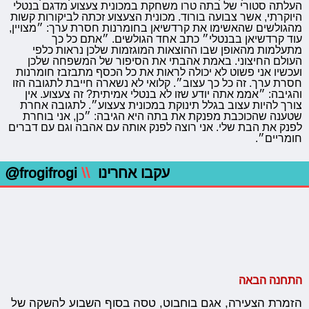
העלתה סטורי של בתה טרו משחקת במכונית צעצוע מדגם בנטלי
היוקרתי, אשר צבועה בורוד. מכונית הצעצוע זכתה לביקורות קשות
מהגולשים שהאשימו את קרדשיאן בחומרנות חסרת ערך: ״מצויין,
עוד קרדשיאן בבנטלי״ כתב אחד הגולשים. ״אתם כל כך
מתעלמות מהאופן שבו ההוצאות המוגזמות שלכן נראות כלפי
העולם החיצוני. באמת אהבתי את הסיפור של המשפחה שלכן
ועכשיו אני פשוט לא יכולה לראות את כל הכסף מתבזבז חומרנות
חסרת ערך. זה כל כך עצוב״. קלואי לא נשארה חייבת לתגובה הזו
והגיבה: ״אממ אתה יודע שזו לא בנטלי אמיתית? זה צעצוע. אין
צורך להיות עצוב בגלל תינוקת במכונית צעצוע״. לתגובה אחרת
שטענה שהכוכבת מפנקת את בתה היא הגיבה: ״כן, אני בוחרת
לפנק את הבת שלי. אני רוצה לפנק אותה עם אהבה וגם עם דברים
חומריים״.
עקבו אחרינו
\\
@frogifrogi
התחנה הבאה
הזמרת הצעירה, אגם בוחבוט, טסה בסוף השבוע להשקה של