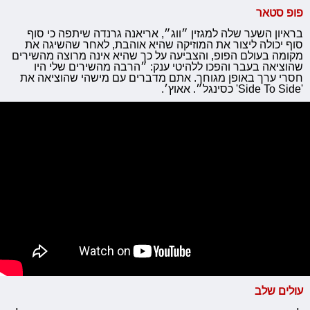
פופ סטאר
בראיון השער שלה למגזין ״ווג״, אריאנה גרנדה שיתפה כי סוף
סוף יכולה ליצור את המוזיקה שהיא אוהבת, לאחר שהשיגה את
מקומה בעולם הפופ, והצביעה על כך שהיא אינה מרוצה מהשירים
שהוציאה בעבר והפכו ללהיטי ענק: ״הרבה מהשירים שלי היו
חסרי ערך באופן מגוחך. אתם מדברים עם מישהי שהוציאה את
'Side To Side' כסינגל״. אאוץ׳.
עולים שלב