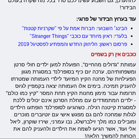
להתעדכן, גם השבוע עשינו לכם סדר בכל מה שקרה בעולם
הבידור!
עוד בערוץ הבידור של פרוגי:
הבינג׳ השבועי: חברות אמת על פי "שקרניות קטנות"
בלעדי: ראיון מיוחד עם כוכבי "Stranger Things"
פרסום ראשון: הליהוק החדש והמפתיע לפסטיגל 2019
כוכבים אין רק בשמיים
עמותת "גדולים מהחיים", הפועלת למען ילדים חולי סרטן
ומשפחותיהם, ערכה יום כיף בסופרלנד במסגרת מגוון
הפעילויות של מחנה הקיץ המיועד לילדי העמותה שמטרתו
להעניק תמיכה. בימים אלו העמותה יצאה בקמפיין לגיוס
תרומות עבור מימון מחנות הקיץ תחת המסר "קיץ כמו כולם"
- ילדים המתמודדים עם מחלת הסרטן אינם יכולים ללכת
למסגרת קייטנה רגילה. כשהגיעו לסופרלנד הופתעו הילדים
לגלות שמחכה להם גם מפגש אישי עם יוטיוברים מוכרים
ומובילים כמו מלך זילברשלג, נבו עמרני, שירז שוקרון, ליאל
אלי ועוד, אשר הגיעו לשמח את הילדים ולהעניק להם את
הכוחות להמשיך הלאה!