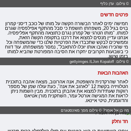
© צילום: עדן כליף
פרטים חדשים
חמישה ימים לאחר הבשורה הקשה על מותו של כוכב דיסני קמרון
בויס בגיל 20, משפחתו חושפת כי סבל מהתקף אפילפסיה שגרם
למותו. "מותו הטרגי של קמרון נגרם כתוצאה מהתקף אפליפסיה.
אנחנו עדיין מנסים למצוא את דרכנו בתקופה הקשה הזאת,
וממשיכים לבקש שתכבדו את הפרטיות שלנו כדי שהמשפחה וכל
מי שהכירו ואהבו אותו יוכלו להתאבל", נמסר ממשפחתו. עוד דווח
כי בשבועות הקרובים יחקרו את הסיבה המפורטת שהביא למותו
בזמן שישן.
© צילום: gettyimges.ILJon Kopaloff
האהבות הבאות
לאחר שהרקדנית והשופטת, אנה אהרונוב, מצאה אהבה בתוכנית
הטלוויזיה בקשת 12 "לאהוב את אנה", כעת עולה שמן של מספר
רווקות שעתידות למצוא את אהבתן בתוכנית. מבין השמות ניתן
לראות את המגישה אורטל עמר, השחקנית מורן אטיאס
והדוגמנית, טיטי איינאו.
מה בן אל אומר? © צילום מסך מאינסטגרם
חד וחלק