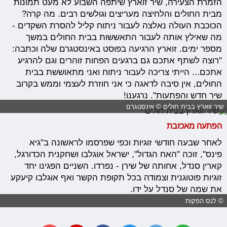
הזמרת הצעירה, שיר זוארץ שיתפה השבוע לא מעט תמונות
מבית החולים והלחיצה מעריצים וגולשים רבים. מה קרה?
הכוכבת העולה נאלצה לעבור ניתוח קליל להסרת השקדים -
מה שאילץ אותה לעבור התאששות בבית החולים במשך
מספר ימים. זוארץ הרגיעה בפוסט באינסטגרם שלה וכתבה:
"רוצה לשתף אתכם גם ברגעים הפחות זוהרים וגם להרגיע
אתכם... הייתי צריכה לעבור ניתוח ואני מתאוששת בבית
החולים, אין סיבה לדאגה כי אני חוזרת לעצמי וממש בקרוב
שיר חדש והפתעות". נרגענו!
שיר זוארץ בבית חולים © אינסטגרם
הפתעה מאכזבת
לאחר שבעה חודשי זוגיות וכפי שפרסמו לראשונה ב"גיא
פינס", זוכה "האח הגדול", ישראל אוגלבו ושחקנית הכדורגל,
קארין סנדל, אחותה של שירן - נפרדו. השניים הפגינו יחד
זוגיות פוטוגנית וצמודה בכל תקופת הקשר ואף אוגלבו קיעקע
את שמה של סנדל על ידו.
© לנס הפקות