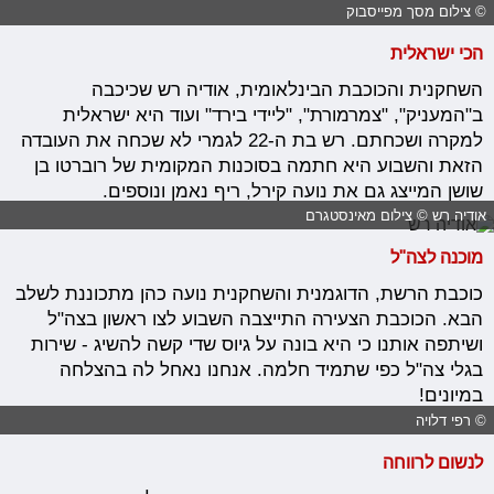
© צילום מסך מפייסבוק
הכי ישראלית
השחקנית והכוכבת הבינלאומית, אודיה רש שכיכבה
ב"המעניק", "צמרמורת", "ליידי בירד" ועוד היא ישראלית
למקרה ושכחתם. רש בת ה-22 לגמרי לא שכחה את העובדה
הזאת והשבוע היא חתמה בסוכנות המקומית של רוברטו בן
שושן המייצג גם את נועה קירל, ריף נאמן ונוספים.
אודיה רש © צילום מאינסטגרם
מוכנה לצה"ל
כוכבת הרשת, הדוגמנית והשחקנית נועה כהן מתכוננת לשלב
הבא. הכוכבת הצעירה התייצבה השבוע לצו ראשון בצה"ל
ושיתפה אותנו כי היא בונה על גיוס שדי קשה להשיג - שירות
בגלי צה"ל כפי שתמיד חלמה. אנחנו נאחל לה בהצלחה
במיונים!
© רפי דלויה
לנשום לרווחה