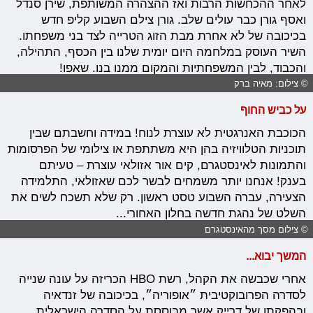
לאחר ההכחשות הרבות ואז ההצהרה המשותפת, שירן סנדל
ואסף גורן כבר עולים שלב. גורן צילם השבוע קליפ חדש
בכיכובה של לא אחרת מבת הזוג הטרייה לצד בני משפחתו.
השיר העוסק במלחמה היום יומית שלנו בין הכסף, התהילה,
והכבוד, לבין המשפחתיות והמקום ממנו בנו. שאפו!
© צילום: מאיה ברק
על כביש החוף
הכוכבת האנרגטית לא עוצרת לנוח! במידה וחשבתם שבין
תוכניות הטלוויזיה בהן היא משתתפת או צילומי של הפרסומות
והתמונות לאינסטגרם, קים אור אזולאי עוצרת – טעיתם
בענק! אנחנו יותר משמחים לבשר לכם שאזולאי, התלמידה
הצעירה, עברה השבוע טסט ראשון. רק שלא תשכח לשים את
השלט של נהגת חדשה בחלון האחורי...
© צילום מסך מהאינסטגרם
המשך יבוא...
אחרי שכבשה את הקהל, רשת HBO הכריזה על עונה שנייה
לסדרה הפרובוקטיבית ״אופוריה״, בכיכובה של זנדאיה
ובהפקתו של דרייק אשר מבוססת על הסדרה הישראלית