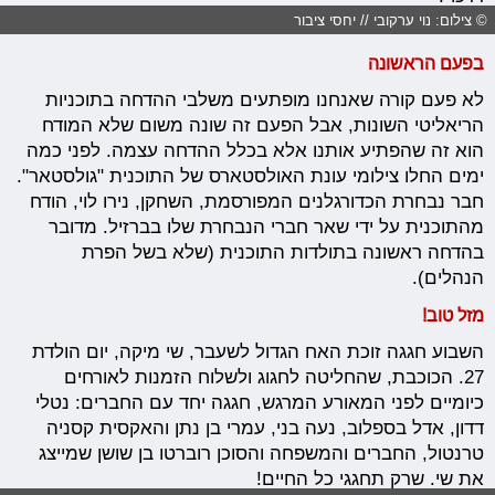
© צילום: נוי ערקובי // יחסי ציבור
בפעם הראשונה
לא פעם קורה שאנחנו מופתעים משלבי ההדחה בתוכניות
הריאליטי השונות, אבל הפעם זה שונה משום שלא המודח
הוא זה שהפתיע אותנו אלא בכלל ההדחה עצמה. לפני כמה
ימים החלו צילומי עונת האולסטארס של התוכנית "גולסטאר".
חבר נבחרת הכדורגלנים המפורסמת, השחקן, נירו לוי, הודח
מהתוכנית על ידי שאר חברי הנבחרת שלו בברזיל. מדובר
בהדחה ראשונה בתולדות התוכנית (שלא בשל הפרת
הנהלים).
מזל טוב!
השבוע חגגה זוכת האח הגדול לשעבר, שי מיקה, יום הולדת
27. הכוכבת, שהחליטה לחגוג ולשלוח הזמנות לאורחים
כיומיים לפני המאורע המרגש, חגגה יחד עם החברים: נטלי
דדון, אדל בספלוב, נעה בני, עמרי בן נתן והאקסית קסניה
טרנטול, החברים והמשפחה והסוכן רוברטו בן שושן שמייצג
את שי. שרק תחגגי כל החיים!