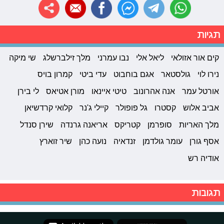
תגיות
קים אור אזולאי
ליאל אלי
נבו עמרני
מלך זילברשלג
שי מיקה
נירו לוי
גולסטאר
אגם בוחבוט
עדי ביטי
קמרון בויס
אורטל עמר
אנה אהרונוב
טיטי איינאו
מורן אטיאס
לי בירן
אביב אלוש
קסטרו
גל פופולר
קיילי ג'נר
קלואי קרדשיאן
מלך האריות
סופרמן
קטריקס
אריאנה גרנדה
שירן סנדל
אסף גורן
עומר גולדמן
זנדאיה
נועה כהן
שיר זוארץ
אודיה רש
תגובות