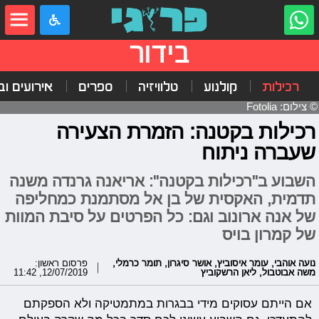
בידור
רכילות
קולנוע
טלוויזיה
ספרים
אירועים ובי
© צילום: Fotolia
רכילות בקטנה: הזמרת הצעירה
שעברה ניתוח
השבוע ב"רכילות בקטנה": אריאנה גרנדה משנה
תדמית, האקסית של בן אל מסתמנת כמחליפה
של אנה ארונוב וגם: כל הפרטים על סיבת המוות
של קמרון בויס
נועה אוהבי
,
עומר איסוביץ
,
אושר סיגרון
,
תומר כרמלי
,
פרסום ראשון:
משה אבוטבול
,
ליאן הרשקוביץ
12/07/2019, 11:42
אם הייתם עסוקים מידי בבגרות במתמטיקה
ולא הספקתם