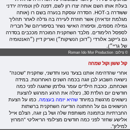
בעלת אותו השם אותה יצרו רון לשם, דפנה לוין וטמירה ירדני
ששודרה ב-HOT. הסדרה עוסקת בנערה בשם רו (אותה
מגלמת זנדאיה) אשר חוזרת לעיירה בה גדלה לאחר תהליך
גמילה מסמים, וסיפורה האישי נשזר בסיפוריהם של חבריה
לספסל הלימודים. מלבד השחקנית המוכרת מככבים בסדרה
גם ג'ייקוב אלורדי (״דוכן הנשיקות״) ואריק דיין (״האנטומיה
של גריי״).
© צילום: Roman Ido Mor Production
קול ששון וקול שמחה
אחרי שהדהימה אותנו בצעד נועז וחדשני, שחקנית "שכונה"
נישאה השבוע לבן זוגה בכמה השנים האחרונות. במידה
ושכחתם, כוכבת הילדים עומר גולדמן שחגגה לפני כמה
חודשים יום הולדת 30, ניצלה את הרגע המרגש להצעת
נישואים מרגשת במיוחד
שהיא יזמה בעצמה
. כמו על הצעת
הנישואים גם על החתונה הודיעה השחקנית ברשתות
החברתיות ובתמונה משותפת שלה ושל בן זוגה, הצלם אייל
אלישע שחזר לפני כמה חודשים מצילומי הריאליטי "המרוץ
למיליון".