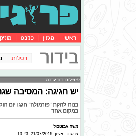
ראשי
מגזין
סלבס
מוזיק
בידור
רכילות
ק
© צילום: דור ערבה
יש חגיגה: המסיבה שג
בנות להקת "פורמולה" חגגו יום הו
במקום אחד
משה אבוטבול
פרסום ראשון: 21/07/2019, 13:23