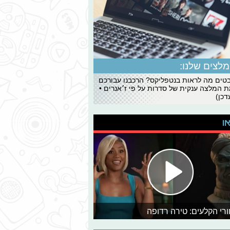
לצים שלנו:
ים מה לראות בנטפליקס? הרכבנו עבורכם
 המלצה ענקית של סדרות על פי ז׳אנרים •
כן)
או
רי הקלעים: טירה רדופה