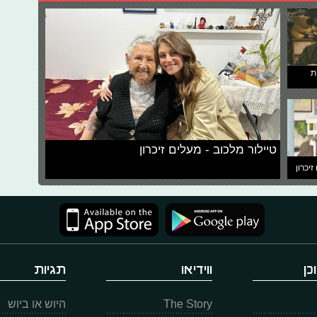
ת
טיילור מלכוב - מעלים זיכרון
זיכרון
כן
ווידיאו
תגיות
The Story
היוש או ביוש