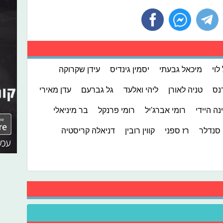
לוי
מיכאל גבעתי
יסמין גינדיס
עידן שקרוקה
נס
טניה לאורן
ליהי ואלעד
גל גברעם
עדן מאירי
נה היידי
רומי אברג'יל
רומי פרנקל
בר מיניאלי
 סנדלר
רז ספני
קווין רובין
דניאלה קריסטיה