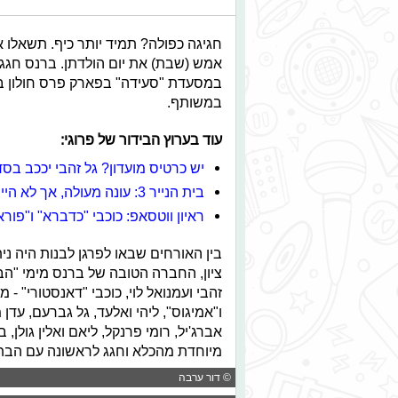
חגיגה כפולה? תמיד יותר כיף. תשאלו א
במסעדת "סעידה" בפארק פרס חולון בסג
במשותף.
עוד בערוץ הבידור של פרוגי:
יש כרטיס מועדון? גל זהבי יככב בסד
בית הנייר 3: עונה מעולה, אך לא היינו במתח כמו בקודמות
ראיון ווטסאפ: כוכבי "כדברא" ו"פו
בין האורחים שבאו לפרגן לבנות היה ני
ציון, החברה הטובה של ברנס מימי "הבני
זהבי ועמנואל לוי, כוכבי "דאנסטורי" - 
ו"אמיגוס", ליהי ואלעד, גל גברעם, עדן מ
אברג'יל, רומי פרנקל, ליאם ואלין גולן,
מיוחדת מהכלא וחגג לראשונה עם הבת 
© דור ערבה