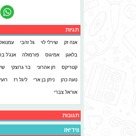
תגיות
אנה זק
שירלי לוי
גל זהבי
עמנואל 
בלאגן
אמיגוס
פורמולה
אנג'ל בר
קטריקס
חן אהרוני
בר גרוצקי
שיי
נועה כהן
ניתן בן ארי
ליגל רז
רועי
אוראל צברי
תגובות
ווידיאו