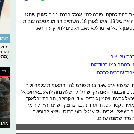
ת בנות להקת "פורמולה", אנג'ל ברנס וטניה לאורן שחגגו
אמש (שבת) את יום הולדתן. ברנס חגגה את גיל 18 ואילו לאורן 19. השתיים הרימו מסיבה ענקית
נון ג'ונגל וגרמו ללא מעט אקסים לחלוק עוד רגע
המומ
מתלבט
רשימת
רת טלוויזיה
(מתעד
ווידי
ראבר" עוברים לבמה
תן למצוא את: שאר בנות פורמולה - התאומות עלמה וליה
ם והבנות" - אנה זק, שירלי לוי שלא נחה לרגע באירוע, גל
מיכאל גבעתי ויסמין גינדיס, עידן שקרוקה, חבורת "בלאגן"
אירי, קטריקס, חן אהרוני, בר גרוצקי, שיינה היידי, רומי
 בר מיניאלי, אביה של אנג'ל, רוני ברנס, שיצא לחופשה
מזה שמונה שנים.
מאחו