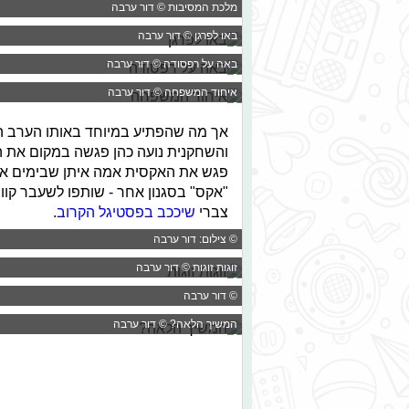
מלכת המסיבות © דור ערבה
באו לפרגן © דור ערבה
באה על רפסודה © דור ערבה
איחוד המשפחה © דור ערבה
אך מה שהפתיע במיוחד באותו הערב ה
והשחקנית נועה כהן פגשה במקום את האק
פגש את האקסית אמה איתן שבימים אלו 
"אקס" בסגנון אחר - שותפו לשעבר קווין
צברי
שיככב בפסטיגל הקרוב
.
© צילום: דור ערבה
זוגות זוגות © דור ערבה
© דור ערבה
המשיך הלאה? © דור ערבה