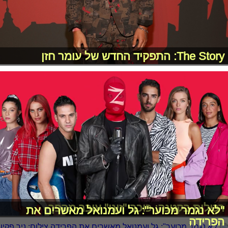
The Story: התפקיד החדש של עומר חזן
רכילות בקטנה: כוכב "זיגי" עובר מהפך
"לא נגמר מכוער": גל ועמנואל מאשרים את
הפרידה