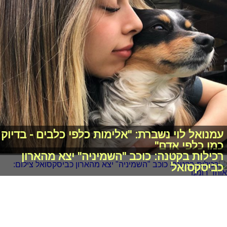
עמנואל לוי נשברת: "אלימות כלפי כלבים - בדיוק
כמו כלפי אדם"
רכילות בקטנה: כוכב "השמיניה" יצא מהארון
כביסקסואל