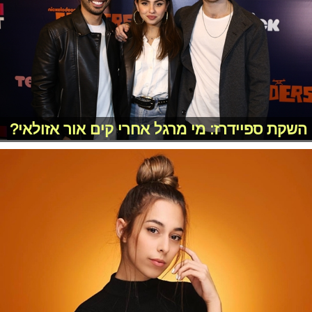
השקת ספיידרז: מי מרגל אחרי קים אור אזולאי?