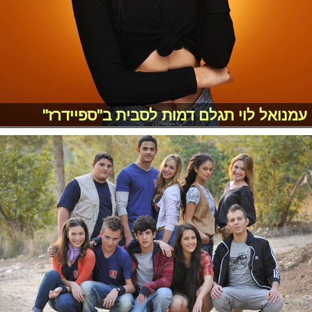
עמנואל לוי תגלם דמות לסבית ב"ספיידרז"