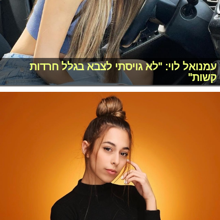
עמנואל לוי: "לא גויסתי לצבא בגלל חרדות
קשות"