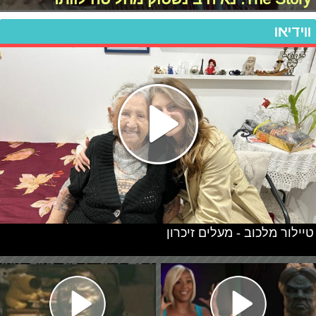
ווידיאו
טיילור מלכוב - מעלים זיכרון