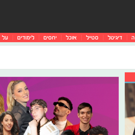
ה
דיגיטל
סטייל
אוכל
יחסים
לימודים
על 