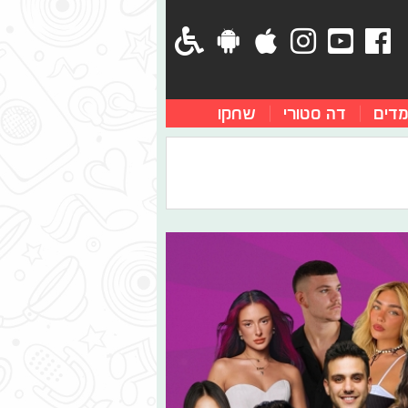
מדים
דה סטורי
שחקו