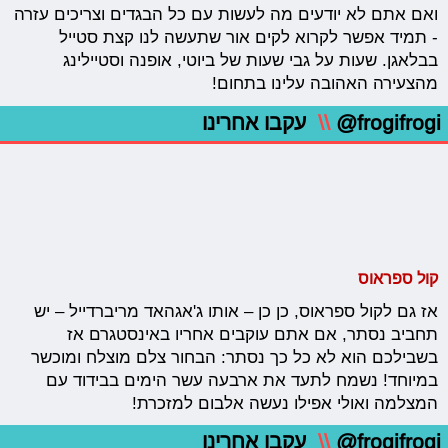
ואם אתם לא יודעים מה לעשות עם כל הבגדים וצריכים עזרה
- תמיד אפשר לקרוא לקים אור שתעשה לנו קצת סטייל
בבלאגן. שעות על גבי שעות של ביוטי, אופנה וסטיילינג
מהצעירה האהובה עלינו בתחום!
@frogifrogi
\\
עקבו אחרינו
קול ספראוס
אז גם לקול ספראוס, כן כן – אותו ג'אגהאד מריברדייל – יש
תחביב נסתר, אם אתם עוקבים אחריו באינסטגרם אז
בשבילכם הוא לא כל כך נסתר: הבחור צלם מוצלח ומוכשר
במיוחד! נשמח לתעד את ארבעה עשר הימים בבידוד עם
המצלמה ואולי אפילו נעשה אלבום למזכרת!
@frogifrogi
\\
עקבו אחרינו