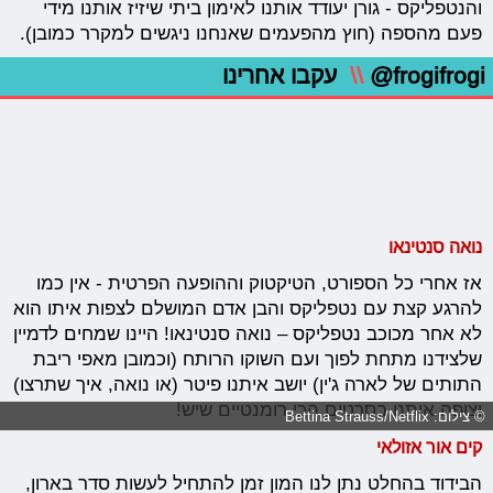
והנטפליקס - גורן יעודד אותנו לאימון ביתי שיזיז אותנו מידי
פעם מהספה (חוץ מהפעמים שאנחנו ניגשים למקרר כמובן).
@frogifrogi
\\
עקבו אחרינו
נואה סנטינאו
אז אחרי כל הספורט, הטיקטוק וההופעה הפרטית - אין כמו
להרגע קצת עם נטפליקס והבן אדם המושלם לצפות איתו הוא
לא אחר מכוכב נטפליקס – נואה סנטינאו! היינו שמחים לדמיין
שלצידנו מתחת לפוך ועם השוקו הרותח (וכמובן מאפי ריבת
התותים של לארה ג'ין) יושב איתנו פיטר (או נואה, איך שתרצו)
וצופה איתנו בסרטים הכי רומנטיים שיש!
© צילום: Bettina Strauss/Netflix
קים אור אזולאי
הבידוד בהחלט נתן לנו המון זמן להתחיל לעשות סדר בארון,