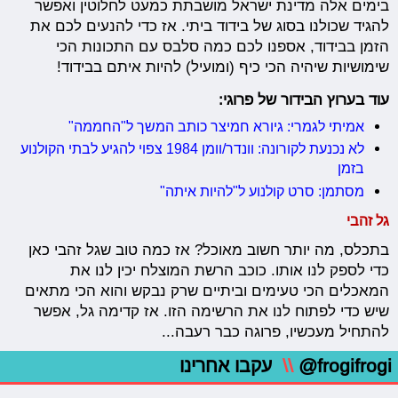
בימים אלה מדינת ישראל מושבתת כמעט לחלוטין ואפשר
להגיד שכולנו בסוג של בידוד ביתי. אז כדי להנעים לכם את
הזמן בבידוד, אספנו לכם כמה סלבס עם התכונות הכי
שימושיות שיהיה הכי כיף (ומועיל) להיות איתם בבידוד!
עוד בערוץ הבידור של פרוגי:
אמיתי לגמרי: גיורא חמיצר כותב המשך ל"החממה"
לא נכנעת לקורונה: וונדר/וומן 1984 צפוי להגיע לבתי הקולנוע
בזמן
מסתמן: סרט קולנוע ל"להיות איתה"
גל זהבי
בתכלס, מה יותר חשוב מאוכל? אז כמה טוב שגל זהבי כאן
כדי לספק לנו אותו. כוכב הרשת המוצלח יכין לנו את
המאכלים הכי טעימים וביתיים שרק נבקש והוא הכי מתאים
שיש כדי לפתוח לנו את הרשימה הזו. אז קדימה גל, אפשר
להתחיל מעכשיו, פרוגה כבר רעבה...
@frogifrogi
\\
עקבו אחרינו