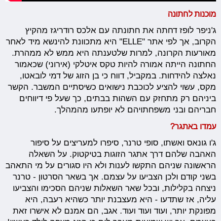
מוכנות לחתונה
ג'ניפר לופז דחתה את חתונתה עם אלכס רודריגז מהקיץ
הקרוב, אך לפי אתר "ELLE" היא מתכוונת להינשא מיד לאחר
מאורעות הקרונה, למרות שלטענתה היא ממש לא ממהרת.
החתונה הייתה אמורה להיות טקס איטלקי (אירוני) שכאמור
נאלצה להידחות. במקביל, דווח כי בן הזוג של דמי לובאטו,
מקס, עשוי להציע לכוכבת נישואים כשיסתיים המשבר. הקשר
ביניהם רק מתחזק עם השהות בבתים, כך שעל פי דיווחים
חבריהם ובני משפחתויהם לא יופתעו מהמהלך.
עמדו באתגר?
ג'ו גונאס ואשתו, סופי טרנר, סיפרו למעריצים על סיפור
האהבה שלהם דרך אתגר הזוגות בטיקטוק. על השאלה
הראשונה שניהם התקשו לענות ולא היו סגורים על מי התאהב
בשני קודם ולכן הצביעו על עצמם. אך בשאר הסרטון - טרנר
ניצחה בקלילות, ובכל שאר השאלות שניהם הסכימו והצביעו
עליה, אז שתדעו - היא מעצבנת יותר כשהיא רעבה, היא
מפונקת יותר, ועוד ועוד ועוד. אגב, הם אמנם לא אישרו זאת