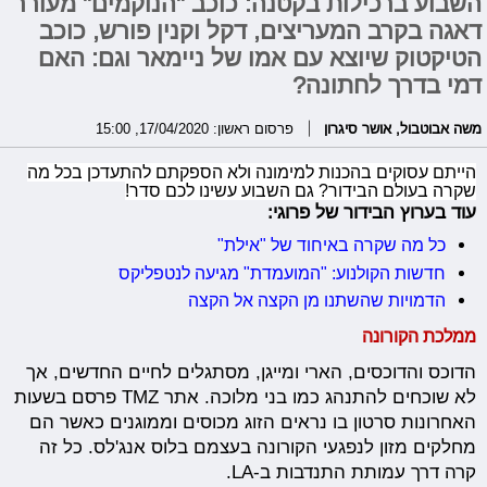
השבוע ברכילות בקטנה: כוכב "הנוקמים" מעורר
דאגה בקרב המעריצים, דקל וקנין פורש, כוכב
הטיקטוק שיוצא עם אמו של ניימאר וגם: האם
דמי בדרך לחתונה?
משה אבוטבול
,
אושר סיגרון
פרסום ראשון: 17/04/2020, 15:00
הייתם עסוקים בהכנות למימונה ולא הספקתם להתעדכן בכל מה
שקרה בעולם הבידור? גם השבוע עשינו לכם סדר!
עוד בערוץ הבידור של פרוגי:
כל מה שקרה באיחוד של "אילת"
חדשות הקולנוע: "המועמדת" מגיעה לנטפליקס
הדמויות שהשתנו מן הקצה אל הקצה
ממלכת הקורונה
הדוכס והדוכסים, הארי ומייגן, מסתגלים לחיים החדשים, אך
לא שוכחים להתנהג כמו בני מלוכה. אתר TMZ פרסם בשעות
האחרונות סרטון בו נראים הזוג מכוסים וממוגנים כאשר הם
מחלקים מזון לנפגעי הקורונה בעצמם בלוס אנג'לס. כל זה
קרה דרך עמותת התנדבות ב-LA.