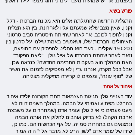
בעצמם, אך יש שמועות מעבר לים כי הזוג מצפה לילד ראשון!
פורש בשיא
התגלית החדשה שהתגלתה אלינו היא מכונת הברכות - דקל
וקנין, שאין מצב שלא שמעתם עליו לאחרונה. בין רגע הצליח
וקנין להפוך לכוכב, אך לאחר שהייתה היסטריה סביב סרטוני
האיחולים והברכות שלו, ושאנשים באמת שילמו על סרטון בין
150-200 שקלים - כעת הוא החליט להפסיק עם התופעה,
וזאת לאחר שחתם בחברתו של אייל גולן - "ליאם הפקות".
האם המהלך הוא בעקבות החתימה החדשה? כנראה שכן.
אבל בכל מקרה, אנחנו עדיין לא מפסיקים לזמזם את השיר
שלו "סוף עונה", ומצפים לו קריירה מוזיקלית מצליחה.
איחוד על אמת
עוד בענייני גולן: חגיגות העצמאות תחת הקורונה יולידו איחוד
בהחלט מפתיע ואמיתי על הבמה. במהלך השנים דווח לא
מעט פעמים כי אייל גולן ועומר אדם (שמתחרים על משבצת
אהבת הקהל) לא בדיוק אוהבים לחלוק את אותה הבמה
ונמצאים גם בתחרות סמויה, על אף הכחשותיהם. כמו כן,
שירו של עומר אדם "לשון הרע לא מדבר אליי" היה אמור