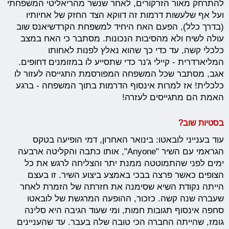
להתרחק מאור הזרקורים, לאחר שנשר מהריאליטי המשפחתי
ועל אף שלעשות דרמות זה דווקא הצד החזק של אחיותיו
(בדרך כלל), הפעם האח היחיד למשפחת הקרדשיאנס שוב
עולה לשיח ולא מהסיבות הנכונות. מסתבר כי האח במצב
כלכלי קשה, עד כדי כך שהוא נאלץ לפנות לאחותו
המליארדרית - קיילי ג'נר כדי שתסייע לו במזומנים דחופים.
אגב, מסתבר שכל המשפחה המפורסמת התגייסה לעזור לו
כלכלית! אז למרות אינסוף הדרמות בתוך המשפחה - ברגע
האמת הם מתגייסים לעזרה!
בסטיות שוב?
עוד בענייני לובאטו: בינואר האחרון, דמי הופיעה בטקס
הגראמי עם השיר "Anyone", אותו כתבה והקליטה ארבעה
ימים לפני שהתמוטטה ממנת יתר והצליחה לרגש את כל
הצופים כאשר פרצה בבכי באמצע ביצוע השיר. זו בעצם
הייתה נקודת השיא שסימנה את חזרתה של הזמרת לאחר
שעברה שנה קשה. כזכור, ההופעה המרגשת של לובאטו
סחפה אינסוף תגובות חמות, ומי שעוד הגיבה היא סלינה
גומז, שהייתה החברה הכי טובה שלה בעבר. עד שהעניינים