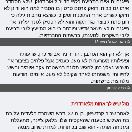
פייגנבוים איים בתביעה כלפי הדייר ליאור דואק, שלא הסתדר
איתו גם בבית. דואק פרסם סרטון בו הסביר למה הוא ורונן לא
חיזקו קשרים אחרי התוכנית וטען כי כשיצא מהבית גילה כי
רונן פתח קבוצה נגד תקוה והוא לא הפסיק לטנף עליה. אך
פייגנבוים לא נשאר אדיש ופורסם כי הוא מתייעץ לגבי תביעה
לגבי השקרים, לטענתו, ברשתות החברתיות.
© האח הגדול רשת 13
אך לא רק הוא הסתבך. הדייר ניר אבישי כהן, שדעותיו
ופעילותיו מעורערות לא מעט כעסים אצל פלחים בציבור אך
השבוע נאלץ כהן להגיש תלונה במשטרה עקב איומים וחשש
לחייו וחיי משפחתו לאחר שקיבל לא מעט איומים והודעות
מלחיצות ברשתות.
© מיכה לובטון
מזל שיש לך אחות מליארדרית
לאחר שרוב קרדשיאן, בן ה-32, דרש משמרת בלעדית על בתו
בת השלוש בטענה שהאקסית שלו, בלאק צ'יינה, מתעללת
ומזניחה אותה - הוא שוב בכותרות. למרות שרוב מנסה