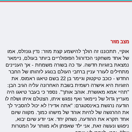
מצב מוזר
אוקיי, תתכוננו זה הולך להישמע קצת מוזר: נדין גונזלס, אמו
של אחד משחקני הכדורגל הפופולריים ביותר בעולם, ניימאר
נמצאת בזוגיות חדשה. עד כה בשורה משמחת - אך העניינים
מתחילים לעורר עניין ברחבי העולם בנוגע לזהותו של החבר
החדש - כוכב טיקטוק וגיימר בן 22 בשם טיאגו ראמוס. את
הזוגיות היא אישרה רשמית בשבת האחרונה עליה הגיב הבן:
"תהיי אמא מאושרת. אוהב אותך". נספר כי בעבר טיאגו היה
מעריץ גדול של ניימאר ואף נפגש איתו, הצטלם איתו ושלח לו
הודעה נרגשת באינסטגרם: "אתה אדיר! לא יכול להסביר לך
את ההרגשה של להיות אוהד של מישהו כמוך. מקווה שיום
אחד תקרא את ההודעה, נשחק יחד. אני יודע שיום יבוא,
ניפגש ונעשה זאת, אני ילד שאפתן ולא מוותר על המטרות