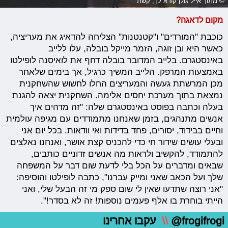
© מתוך אייל גולן קורא לך, קשת
מקום לדאגה?
כוכבת "המורדים" ו"קטנטנות" הצליחה להדאיג את מעריציה,
כאשר היא ובן זוגה, הזמר מייקל בובלה, עלו ללייב
באינסטגרם. בלייב המדובר בובלה דחף את לואיסנה לופילטו
באמצעות המרפק. הלייב המשיך כרגיל, אך בימים שלאחר
מכן המרשתת געשה והמעריצים החלו לחשוש שהשחקנית
נמצאת בתוך מערכת יחסים אלימה. השחקנית יצאה להגנת
בעלה וכתבה בפוסט באינסטגרם שלה: "זה מדהים איך
אנשים מתנהגים, בזמן שאנחנו מתמודדים עם מגיפה עולמית
וחיים בבידוד, יסורים, פחד בדידות ואי וודאות. בכל יום אני
ובעלי עושים שידור חי כדי להכניס קצת אושר, ואנחנו נאלצים
להתמודד, להקשיב ולראות מה אנשים זדוניים כותבים,
שבאים ומדברים על הכל בלי לדעת שום דבר על המשפחה
שלך ועל הכאב שאני ומייק עברנו", כתבה לופילטו והוסיפה:
"אני רוצה שתדעו שאין לי שום ספק מי זה הבעל שלי, ואני
הייתי בוחרת בו אלף פעמים נוספות! זה לא בסדר!".
@frogifrogi
\\
עקבו אחרינו