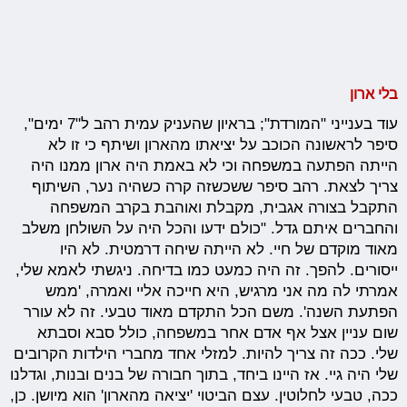
בלי ארון
עוד בענייני "המורדת"; בראיון שהעניק עמית רהב ל"7 ימים",
סיפר לראשונה הכוכב על יציאתו מהארון ושיתף כי זו לא
הייתה הפתעה במשפחה וכי לא באמת היה ארון ממנו היה
צריך לצאת. רהב סיפר ששכשזה קרה כשהיה נער, השיתוף
התקבל בצורה אגבית, מקבלת ואוהבת בקרב המשפחה
והחברים איתם גדל. "כולם ידעו והכל היה על השולחן משלב
מאוד מוקדם של חיי. לא הייתה שיחה דרמטית. לא היו
ייסורים. להפך. זה היה כמעט כמו בדיחה. ניגשתי לאמא שלי,
אמרתי לה מה אני מרגיש, היא חייכה אליי ואמרה, 'ממש
הפתעת השנה'. משם הכל התקדם מאוד טבעי. זה לא עורר
שום עניין אצל אף אדם אחר במשפחה, כולל סבא וסבתא
שלי. ככה זה צריך להיות. למזלי אחד מחברי הילדות הקרובים
שלי היה גיי. אז היינו ביחד, בתוך חבורה של בנים ובנות, וגדלנו
ככה, טבעי לחלוטין. עצם הביטוי 'יציאה מהארון' הוא מיושן. כן,