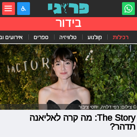
בידור
רכילות
קולנוע
טלוויזיה
ספרים
אירועים ובי
© צילום: רפי דלויה, יחסי ציבור
The Story: מה קרה לאליאנה
תדהר?