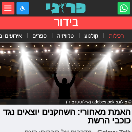
בידור
רכילות
קולנוע
טלוויזיה
ספרים
אירועים ובי
© צילום: adobestock (אילוסטרציה)
האמת מאחורי: השחקנים יוצאים נגד
כוכבי הרשת