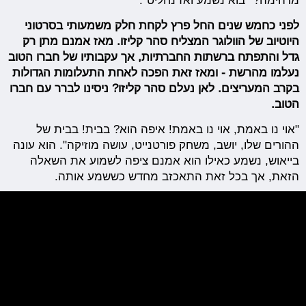
מדהימה?׳ בוא נשמע ואז נחליט".
לפני כחמש שנים החל פרץ לקחת חלק משמעותי בסרטוני
היוטיוב של הוולוגר המצליח סהר קליזו. מאז אמנם מתן רק
גדל והתפתח ברשתות החברתיות, אך עקבותיו של חברו הטוב
נעלמו מהרשת - ומאז זאת הפכה לאחת התעלומות הגדולות
בקרב המעריצים. לאן נעלם סהר קליזו? ניסינו לברר עם חברו
הטוב.
"אוי נו באמת, אוי נו באמת! איפה הוא? בבית! בבית של
ההורים שלו, יושב, משחק פורטנייט, עושה מוזיקה". הוא עונה
בייאוש, נשמע כאילו הוא אמנם ציפה לשמוע את השאלה
הזאת, אך בכל זאת התאכזב מחדש כששמע אותה.