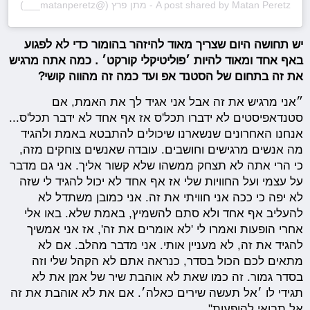
A post shared by Matan Peretz - מתן פרץ (@matanperetz___)
יש תחושה היום שצריך מאוד להיזהר בהומור כדי לא לפגוע
באף אחד ומאוד להיות ׳פוליטיקלי קורקט׳ . כמה אתה מרגיש
את זה בתחום של הסטנד אפ ועד כמה זה מהווה קושי?
״אני מרגיש את זה אבל אני אגיד לך את האמת, אם
סטנדאפיסטים לא ידברו תכל'ס אז אף אחד לא ידבר תכל'ס...
אנחנו האחרונים שנשארנו שיכולים להתבטא באמת ולהגיד
מה אנשים מרגישים וחושבים. עובדה שאנשים צוחקים מזה,
כי הרי אתה לא תצחק ממשהו שלא קשור אליך. אני גם מדבר
על עצמי ועל החוויות שלי אז אף אחד לא יכול להגיד לי שזה
לא יפה כי ככה אני חוויתי את זה. אני כמובן משתדל לא
להעליב אף אחד ולא סתם להשמיץ, באמת שלא. באו אלי
אחרי הופעות ואמרו לי 'לא אומרים את זה', אז אני אמשיך
להגיד את זה, לא מעניין אותי. אני מדבר מהלב. אם לא
מתאים לכם הכול בסדר, כנראה אתם לא הקהל שלי וזה
בסדר גמור. זה כמו שאת לא אוהבת שיר של אמן את לא
תגידי לו ׳אל תעשה שירים כאלה׳. אם את לא אוהבת את זה
אל תבואי להופעות".