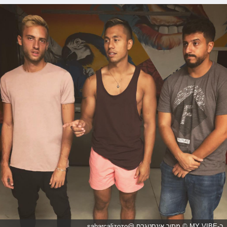
ב-MY VIBE © מתוך אינסטגרם @saharcalizozo