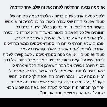
אז ממה נבעה ההחלטה לקחת את זה שלב אחד קדימה?
"לפני כמעט ארבע שנים בדיוק - הלכתי לבמה פתוחה של
סטנד אפ, כי ידידה שלי עבדה באותו בר כמלצרית והיא ממש
ביקשה ממני לבוא. הייתי בר מן בכלל, היינו חברים כל
הצוותים של כל הפאבים באזור באשדוד והיא אמרה לי: 'כפרה
עליך אם אתה לא עובד בוא'. הגעתי, ראיתי את הערב,
אומנים שלא הכרתי כי הם היו סטנדאפיסטים ממש מתחילים
ואמרתי לעצמי ׳אם האנשים האלה קוראים לעצמם
סטנדאפיסטים - אז אני בטח סטנדאפיסט׳. כשביקשתי לעלות
לבמה עשו עלי קצת פוזות. זה סיפור ארוך אבל בסופו של דבר
בסוף הערב ניגשתי אל הבחור שארגן את הכל ואמרתי לו
שאני רוצה לנסות. הוא אמר לי לבוא שבוע הבא. אמרתי לו
׳בוא ננסה עכשיו, נגמר הערב מה אכפת לך לתת לי חמש
דקות?!׳, עשיתי שם קטע קצר ואני אפילו זוכר מה אמרתי...
אחר כך הבחור הזה אמר לי ׳אתה מופיע פה גם שבוע הבא
שתדע׳ - אז הבנתי שאני סטנדאפיסט״.