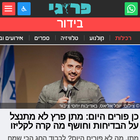
בידור
רכילות
קולנוע
טלוויזיה
ספרים
אירועים ובי
© צילום: יובל אליאס, באדיבות יחסי ציבור
כן פורים היום: מתן פרץ לא מתנצל
על הבדיחות וחושף מה קרה לקליזו
מתן, מה לא פורים היום? לכבוד החג הכי שמח