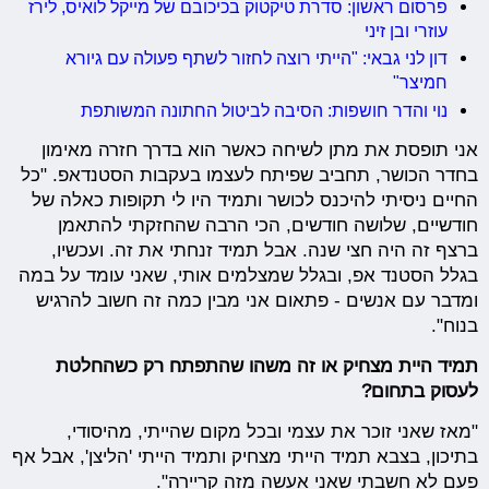
פרסום ראשון: סדרת טיקטוק בכיכובם של מייקל לואיס, לירז
עוזרי ובן זיני
דון לני גבאי: "הייתי רוצה לחזור לשתף פעולה עם גיורא
חמיצר"
נוי והדר חושפות: הסיבה לביטול החתונה המשותפת
אני תופסת את מתן לשיחה כאשר הוא בדרך חזרה מאימון
בחדר הכושר, תחביב שפיתח לעצמו בעקבות הסטנדאפ. "כל
החיים ניסיתי להיכנס לכושר ותמיד היו לי תקופות כאלה של
חודשיים, שלושה חודשים, הכי הרבה שהחזקתי להתאמן
ברצף זה היה חצי שנה. אבל תמיד זנחתי את זה. ועכשיו,
בגלל הסטנד אפ, ובגלל שמצלמים אותי, שאני עומד על במה
ומדבר עם אנשים - פתאום אני מבין כמה זה חשוב להרגיש
בנוח".
תמיד היית מצחיק או זה משהו שהתפתח רק כשהחלטת
לעסוק בתחום?
"מאז שאני זוכר את עצמי ובכל מקום שהייתי, מהיסודי,
בתיכון, בצבא תמיד הייתי מצחיק ותמיד הייתי 'הליצן', אבל אף
פעם לא חשבתי שאני אעשה מזה קריירה".