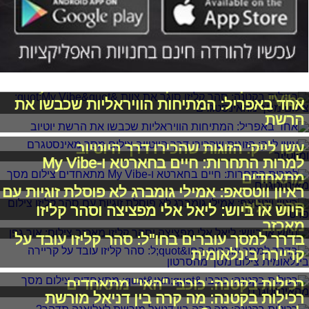
רכילות בקטנה: סהר קליזו סוגר את צוות "My
Vibe"
אחד באפריל: המתיחות הוויראליות שכבשו את
הרשת
עשו לייק: הזוגות שהכירו דרך היוטיוב
למרות התחרות: חיים בחארטא ו-My Vibe
מתאחדים
ראיון ווטסאפ: אמילי גומברג לא פוסלת זוגיות עם
סהר קליזו
היוש או ביוש: ליאל אלי מפציצה וסהר קליזו
מאכזב
בדרך למסך עוברים בחו"ל: סהר קליזו עובד על
קריירה בינלאומית
רכילות בקטנה: כוכבי "האי" מתאחדים
רכילות בקטנה: מה קרה בין דניאל מורשת