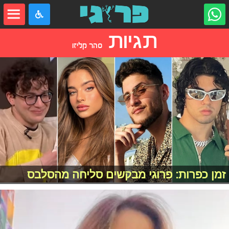
תגיות
סהר קליזו
זמן כפרות: פרוגי מבקשים סליחה מהסלבס