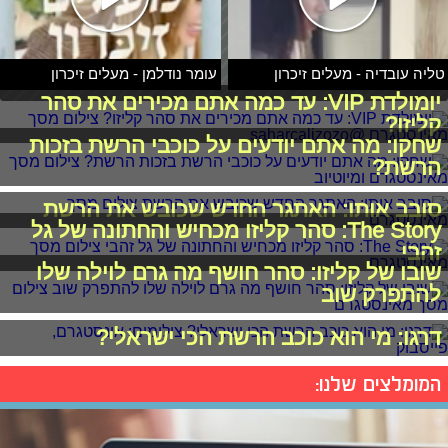
טליה עובדיה - מעלים זיכרון
עומר נודלמן - מעלים זיכרון
יומולדת VIP: עד כמה אתם מכירים את סהר
קליזו?
שחקו: מה אתם יודעים על כוכבי הרשת בזכות
הרשת?
סובב אותו: האתגר החדש שכובש את הרשת
The Story: סהר קליזו מכחיש והחתונה של גל
זהבי
שובו של קליזו: סהר חושף מה גרם לוילה שלו
להתפרק שוב
דרגו: מי הוא כוכב הרשת הכי ישראלי?
המומלצים שלנו: