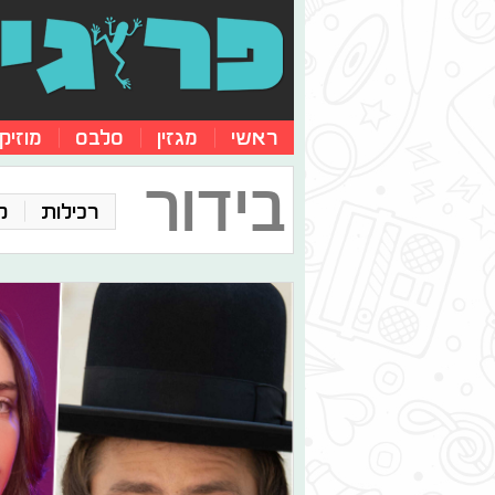
ראשי
מגזין
סלבס
מוזיק
בידור
רכילות
ק