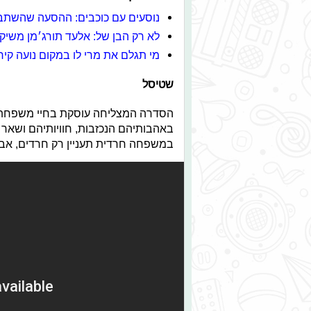
נוסעים עם כוכבים: ההסעה שהשת
לא רק הבן של: אלעד תורג׳מן משיק
מי תגלם את מרי לו במקום נועה קיר
שטיסל
הסדרה המצליחה עוסקת בחיי משפחת 
באהבותיהם הנכזבות, חוויותיהם ושאר
במשפחה חרדית תעניין רק חרדים, אבל