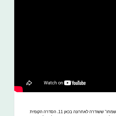
עוד סדרה חדשה ברשימה היא "שישו ושמחו" ששודרה לאחרונה בכאן 11. הסדרה הקומית