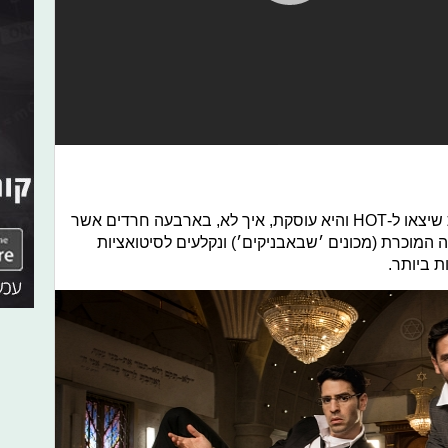
מדובר באחת הסדרות היותר מצליחות שיצאו ל-HOT והיא עוסקת, איך לא, בארבעה חרדים אשר
המוכרת (מכונים ׳שבאבניקים׳) ונקלעים לסיטואציות
ת ביותר.