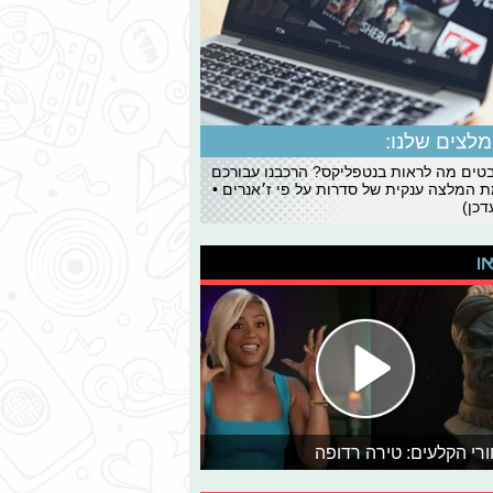
לצים שלנו:
ים מה לראות בנטפליקס? הרכבנו עבורכם
 המלצה ענקית של סדרות על פי ז׳אנרים •
כן)
או
רי הקלעים: טירה רדופה