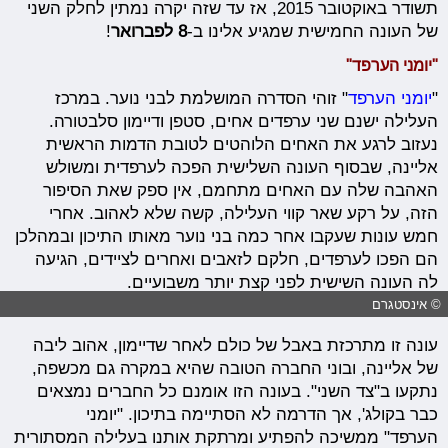
תשודר באוקטובר 2015, אז עד שזה יקרה נמתין לחלק השני
של העונה החמישית שמגיע אלינו ב-
8 לפברואר
!
"יומני הערפד"
"
יומני הערפד
" זוהי הסדרה המושלמת לבני נוער. במרכז
העלילה ישנם שני ערפדים אחים, סטפן ודיימון סלבטורה.
נעזוב לרגע את האחים הלוהטים לטובת הדמות הראשית
אליינה, שבסוף העונה השלישית הפכה לערפדית ומשולש
האהבה שלה עם האחים מתחמם, אין ספק שאת הסיפור
הזה, על רקע שאר קווי העלילה, קשה שלא לאהוב. אחרי
חמש עונות שעקבו אחר כמה בני נוער מאותו התיכון ובמהלכן
הם הפכו לערפדים, חלקם לזאבים ואחרים לציידים, הגיעה
לה העונה השישית לפני קצת יותר משבועיים.
© אינסטגרם
עונה זו מתרכזת באבל של כולם לאחר שדיימון, אהוב ליבה
של אליינה, ובוני החברה הטובה שהיא במקרה גם מכשפה,
נתקעו ב"צד השני". בעונה הזו אומנם כל החברים נמצאים
כבר בקולג', אך הדרמה לא הסתיימה בתיכון. "יומני
הערפד" ממשיכה להפתיע ומרתקת אותנו בעלילה המסתורית