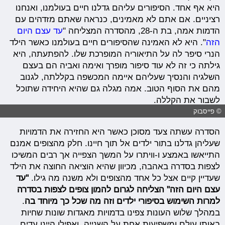
היא אף אחד. הסיפורים עליהם גדלנו חיים בעולמנו, ואנחנו
רציניים. אם אתם לא מאמינים, כנראה שאתם מזדהים עם
הדמות אמה, בת ה-28, מהסדרה המצליחה "
עד עצם היום
הזה
". היא לא האמינה שהסיפורים חיים בעולמנו כאשר הילד
הנרי סיפר לה על התיאוריה המופרכת שלו. להפתעתה, היא
גילתה כי זה לא עוד סיפור מופרך ואימה ואביה הם בעצם
השלגיה והנסיך שעליהם איימה המכשפה בקללתה, לגנוב
מהם את הסוף הטוב. אמה מגלה גם שהיא היחידה שתוכל
לשבור את הקללה.
© פייסבוק
הסדרה עשתה צעד מסוכן כאשר היא החזירה את הדמויות
שעליהן גדלנו בתור ילדים אל תוך חיינו. חלק מהצופים אמנם
התייאשו באמצע ו-וויתרו על המשך הצפייה אך רבים המשיכו
לצפות בסדרה באהבה, מכיוון שהיא הוציאה החוצה את הילד
שעדיין קיים אצל כל אחד מהצופים ולא משנה מה גילו.
"עד
עצם היום הזה" הצליחה לגרום להמון צופים לצפות בסדרה
למרות השימוש בסיפורי ילדים וזה מה שכל כך מיוחד בה
.
במהלך שלוש העונות צפינו בדמויות מאגדות שונות שחיות
באותו עולם ומשפיעות אחת על השנייה, ואפילו היינו עדים