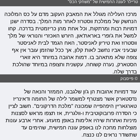
טריילר לעונה החמישית של "משחקי הכס"
מרכז העלילה מגולל את המאבק העקוב מדם על כס המלוכה
הנחשק של ממלכת ווסטרוז לאחר מות המלך. בסדרה ישנן
דמויות רבות ומרתקות, וכל אחת מהן כריזמטית בדרכה. קחו
למשל את ג'ופרי באראת'און, היורש האכזרי והנוראי של מלך
ווסטרוז ואת טיריון לאניסטר, האח הגמד לבית לאניסטר
שבעיני אביו נחשב לאות קלון, אך ככל שהזמן עובר אין אף
צופה שלא מתאהב בו. דמות אהובה במיוחד היא זוארי
הסטארק, נערה קשוחה, עקשנית וחצופה במיוחד שהולכת
בדרך שלה.
© פייסבוק
עוד דמויות אהובות הן ג'ון שלגבנו, הממזר והנאה של
נדסטארק אשר מצטרף למשמר לילה של החומה ודאינריז
טארגאריין היפהפייה שמכונה "מלכת הדרקונים". חשוב לציין
כי הסדרה פרובוקוטיבית ו-וולגרית, אז תצפו מראש לסצנות
מיניות ואחרות שיהיו אלימות באופן מזעזע. אחרי ארבע עונות
מוצלחות מחכה לנו באופק עונה חמישית, שהימים עד
שתשודר נראים לנו כנצח.