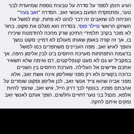
הגיע הזמן לספר על סדרה על טבעית נוספת שמיועדת לבני
נוער, ומתמקדת הפעם באנשי זאב. הסדרה "
זאב צעיר
"
הוכיחה לנו שזאבים זה דבר לוהט לא פחות, קחו למשל את
השחקן הראשי
טיילר פוסי
. בסדרה הוא מגלם את סקוט, בחור
לא מוכר בקרב תלמידי התיכון שרק מחכה להזדמנות שיכירו
בו, אך זה קורה באופן שאותו מעולם לא דמיין: סקוט ננשך
והופך לאיש זאב. מפה העניינים משתפרים כמו למשל
בדוגמת התפתחות מערכת היחסים בינו לבין אליסון היפה, אך
במקביל יש גם לא מעט קונפליקטים, דם ואימה שלא תשאיר
אתכם אדישים אל העלילה. מערכת היחסים בין השניים
כרוכה בקשיים ולא רק מפני שאליסון אינה אשת זאב, אלא
מפני אביה שהוא צייד אנשי זאב, לכן אליסון וסקוט שומרים על
אהבתם מפניו. בנוסף לכך דרק הייל, איש זאב, שהפך להיות
אלפא, מנצל בני נוער דחויים וחלשים, הופך אותם לאנשי זאב
ומקים איתם להקה.