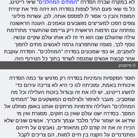
לא במקרה שברה הסדרה "
המתים המהלכים
" שיאי רייטינג.
כל מי שאי פעם החל לצפות בסדרה הזו זיהה מיד את יצירת
המופת והבין כי אסור לו לפספס אותה, לכן, עשרות מיליוני
צופים הפכו למעריצים מושבעים ונאמנים. העונה הראשונה
נפתחה עם הדמות הראשית ריק גריימס שהתעורר מתרדמת
וגילה שהעולם שבו הוא חי זה לא אותו עולם שקיים עכשיו.
נוסף לכך, מגפה שהתפרצה גרמה לאנשים מתים להפוך
לזומבים, או כפי שמכונים בסדרה "המהלכים". הסדרה עוקבת
אחר קבוצת אנשים שמנסה לשרוד בתוך כל הטירוף הזה.
© פייסבוק
חוסר הסקסיות והמיניות בסדרה רק מדגיש עד כמה הסדרה
איכותית באמת, ומוכיחה לנו כי היא לא צריכה עירום כדי
להשיג רייטינג, יש לה את זה ובגדול בזכות העלילה וכל מה
שמסביב. מעבר לאיפור ולצילומים המושקעים של "המתים
המהלכים" העלילה והדמויות מרתקים אותנו באופן מוחלט אל
המסך. בסדרה ישנו עולם שאין בו חוקים, מסגרת ואין מי
שידאג או ישמור עליך מלבד עצמך וחבריך. אנשים שונים שלא
הכירו זה את זה קודם לכן מתאחדים, נאבקים על חייהם
ומתנדנדים על הקצה בין חיים למוות. הם צריכים לקבל