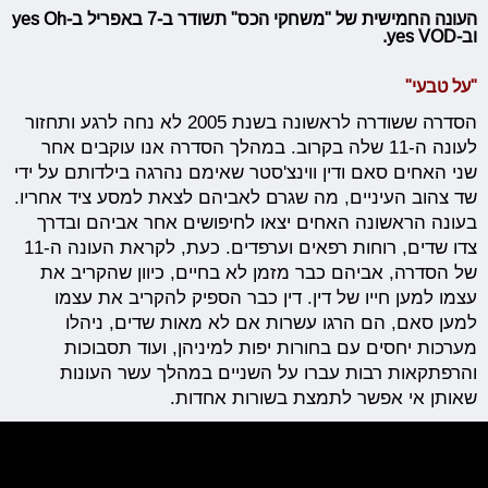
העונה החמישית של "משחקי הכס" תשודר ב-7 באפריל ב-yes Oh
וב-yes VOD.
"על טבעי"
הסדרה ששודרה לראשונה בשנת 2005 לא נחה לרגע ותחזור
לעונה ה-11 שלה בקרוב. במהלך הסדרה אנו עוקבים אחר
שני האחים סאם ודין ווינצ'סטר שאימם נהרגה בילדותם על ידי
שד צהוב העיניים, מה שגרם לאביהם לצאת למסע ציד אחריו.
בעונה הראשונה האחים יצאו לחיפושים אחר אביהם ובדרך
צדו שדים, רוחות רפאים וערפדים. כעת, לקראת העונה ה-11
של הסדרה, אביהם כבר מזמן לא בחיים, כיוון שהקריב את
עצמו למען חייו של דין. דין כבר הספיק להקריב את עצמו
למען סאם, הם הרגו עשרות אם לא מאות שדים, ניהלו
מערכות יחסים עם בחורות יפות למיניהן, ועוד תסבוכות
והרפתקאות רבות עברו על השניים במהלך עשר העונות
שאותן אי אפשר לתמצת בשורות אחדות.