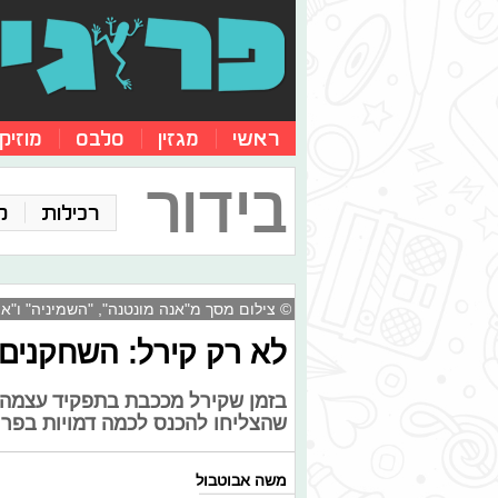
ראשי
מגזין
סלבס
מוזיק
בידור
רכילות
ק
© צילום מסך מ"אנה מונטנה", "השמיניה" ו"אוב
לא רק קירל: השחקנים 
בזמן שקירל מככבת בתפקיד עצמה ו
שהצליחו להכנס לכמה דמויות בפרו
משה אבוטבול