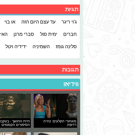
תגיות
ג'וי ריגר
עד עצם היום הזה
או בוי
חברים
ימית סול
סברי מרנן
האי
סלינה גומז
השמיניה
ידידיה ויטל
תגובות
ווידיאו
מאחורי הקלעים: טירה
חיית החושך - בעקבו
רדופה
הסיפורים הקסומים