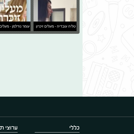
טליה עובדיה - מעלים זיכרון
עומר נודלמן - מעלים 
כללי
ערוצי תו