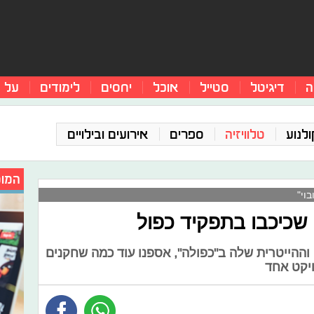
ה
דיגיטל
סטייל
אוכל
יחסים
לימודים
על 
ולנוע
טלוויזיה
ספרים
אירועים ובילויים
המומ
וי"
שכיכבו בתפקיד כפול
ההייטרית שלה ב"כפולה", אספנו עוד כמה שחקנים
יקט אחד