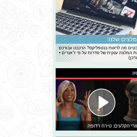
לצים שלנו:
ים מה לראות בנטפליקס? הרכבנו עבורכם
 המלצה ענקית של סדרות על פי ז׳אנרים •
כן)
או
רי הקלעים: טירה רדופה