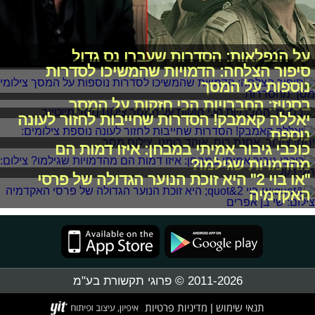
על הנפלאות: הסדרות שעברו נס גדול
סיפור הצלחה: הדמויות שהמשיכו לסדרות
נוספות על המסך
בסטיז: החברויות הכי חזקות על המסך
יאללה קאמבק! הסדרות שחייבות לחזור לעונה
נוספת
כוכבי גיבור אמיתי במבחן: איזו דמות הם
מהדמויות שגילמו?
"או בוי 2" היא זוכת הנוער הגדולה של פרסי
האקדמיה
2011-2026 © פרוגי תקשורת בע"מ
תנאי שימוש
מדיניות פרטיות
|