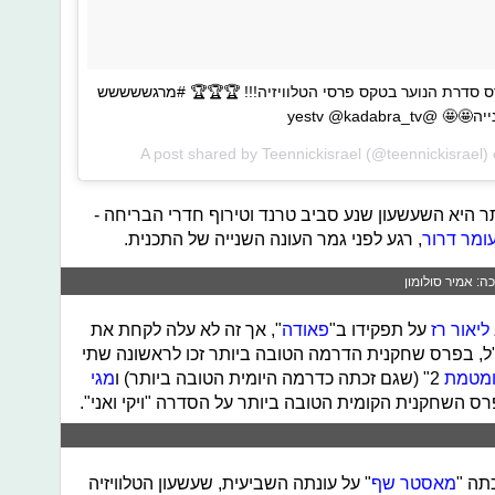
רס סדרת הנוער בטקס פרסי הטלוויזיה!!! 🏆🏆🏆 #מרגששששש
yestv @kadabr
A post shared by
Teennickisrael
(@teennickisrael)
תר היא השעשעון שנע סביב טרנד וטירוף חדרי הבריחה -
ומר דרור
, רגע לפני גמר העונה השנייה של התכנית.
ה: אמיר סולומון
ליאור רז
על תפקידו ב"
פאודה
", אך זה לא עלה לקחת את
"ל, בפרס שחקנית הדרמה הטובה ביותר זכו לראשונה שתי
מטמת
2" (שגם זכתה כדרמה היומית הטובה ביותר) ו
מגי
רס השחקנית הקומית הטובה ביותר על הסדרה "ויקי ואני".
תה "
מאסטר שף
" על עונתה השביעית, שעשעון הטלוויזיה