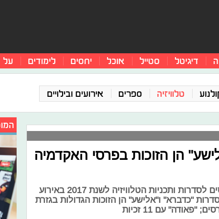
ה
דיגיטל
סטייל
אוכל
יחסים
לימודים
על 
ולנוע
טלוויזיה
ספרים
אירועים ובילויים
המומ
לישע" הן הזוכות בפרסי האקדמיה
חברי האקדמיה חילקו היום (ו') פרסים לסדרות ותכניות הטלוויזיה לשנת 2017 באירוע
סדרות "כדברא" ו"אלישע" הן הזוכות הגדולות בגזרת
פאודה" עם 11 זכיות