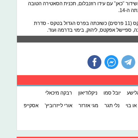
ידור "כאן" עם עידו רוזנבלום, תכנית הסאטירה הטובה
 ה-14.
"פאודה 2" קטפה את רוב הפרסים בטקס (11 פרסים) כשזכתה בפרס הגדול בטקס - סדרת
 ספיישל אפקטס, ליהוק, בימוי בדרמה ועוד.
לישע
יובל סמו
ניקלודיאון
רבקה מיכאלי
או בוי
נלי תגר
מגי אזרזר
אורי לייזרוביץ'
אסקייפ