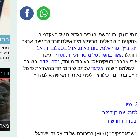
היום (ו') ובו נחשפו הזוכים הגדולים של האקדמיה
המומ
השחקנית הישראלית והבינלאומית איילת זורר שהגיעה ארצה
נקוביץ'
,
גורי אלפי
,
טום באום
,
אדל בספלוב
,
דניאל
מתלבט
רשימת
דורגלן
מאור בוזגלו
,
טל מוסרי
ו
עידו מוסרי
הגישו
(מתעד
 בי אהבה" ו"טיקיטאס" בעיבוד מיוחד,
נסרין קדרי
בשירה
ו לעולמם השנה ו
אליעד
שכתב שיר מיוחד בהשראת פיצול
ווידי
יים בתחום הטלוויזיה לעיתונאית והמגישה אילנה דיין
סרט עם רן דנקר
וג בסדרה חדשה
מאחו
בפרס הסדרה הקומית של השנה זכו ה-"שבאבניקים" (HOT) בכיכובם של דניאל גד, ישראל