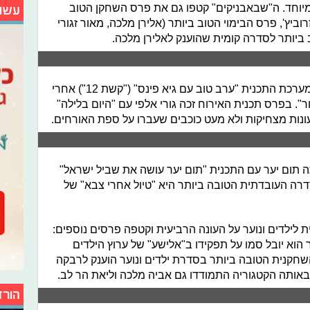
יוחד. ה"שבאבניקים" קטפו גם את פרס השחקן הטוב
עשו
וביץ', פרס הבימוי הטוב ביותר (אלירן מלכה, מאור זגורי
 ביותר לסדרה קומית שהוענק לאלירן מלכה.
במגזין הבידור והפנאי - הפרס חזר אל מערכת התכנית "ערב טוב עם גיא פינס" ("קשת 12") אחרי
. בפרס תכנית האירוח זכה גורי אלפי עם "היום בלילה"
ונות מצחיקות ולא מעט כוכבים שעברו על ספת האורחים.
ה תום יער עם התכנית "תום יער עושה את שביל ישראל"
ה העובדתית הטובה ביותר היא "טיול אחרי צבא" של
לילדים ונוער על העונה הרביעית וקטפה פרסים נוספים:
הוא יובל סמו על תפקידו ב"אלישע" של ערוץ הילדים
שחקנית הטובה ביותר בסדרת ילדים ונוער הוענק לרבקה
באותה הקטגוריה התמודדו גם אביה מלכה וליאת הר לב.
הורד