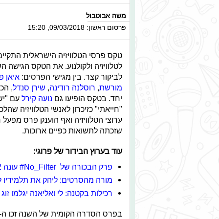
משה אבוטבול
פרסום ראשון: 09/03/2018, 15:20
טקס פרסי הטלוויזיה הישראלית התקיים 
לטלוויזיה ולקולנוע. את הטקס הגישה 
לביקור קצר. בין מגישי הפרסים:
איאן פי
מורשת
,
רוסלנה רודינה
,
שירן סנדל
, הכ
יחד. בטקס הופיעו גם
נועה קירל
עם "יש
"חייאתי" כזיכרון לאנשי הטלוויזיה שהלכ
ערוצי הטלוויזיה ואף הוענק פרס מפעל ח
שזכתה לתשואות כפיים ארוכות.
עוד בערוץ הבידור של פרוגי:
פרק הבכורה של No_Filter# עונה 2. צפו!
מורה מהסרטים: ליהק את תלמידיו ל
רכילות בקטנה: לי ואליאנה יגלמו ז