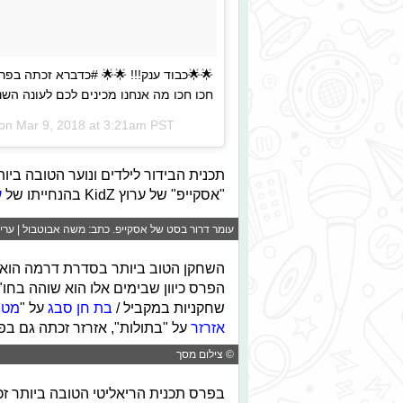
🌟🌟כבוד ענק!!! 🌟🌟 #כדברא זכתה בפ
חכו חכו מה אנחנו מכינים לכם לעונה השנייה🤩🤩 @a_tv
 on
Mar 9, 2018 at 3:21am PST
תכנית הבידור לילדים ונוער הטובה ביו
"אסקייפ" של ערוץ KidZ בהנחייתו של
ע
עומר דרור בסט של אסקייפ. כתב: משה אבוטבול | עריכ
השחקן הטוב ביותר בסדרת דרמה הוא
הפרס כיוון שבימים אלו הוא שוהה בחו
שחקניות במקביל /
בת חן סבג
על "
מטו
אזרזר
על "בתולות", אזרזר זכתה גם בפ
© צילום מסך
בפרס תכנית הריאליטי הטובה ביותר זכ