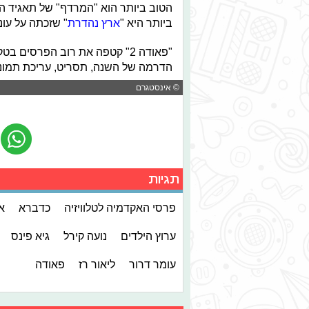
הטוב ביותר הוא "המרדף" של תאגיד הש
ביותר היא "
ארץ נהדרת
" שזכתה על עונתה
הדרמה של השנה, תסריט, עריכת תמונה,
© אינסטגרם
תגיות
פרסי האקדמיה לטלוויזיה
כדברא
א
ערוץ הילדים
נועה קירל
גיא פינס
עומר דרור
ליאור רז
פאודה