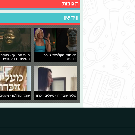
תגובות
ווידיאו
מאחורי הקלעים: טירה
חיית החושך - בעקבו
רדופה
הסיפורים הקסומים
טליה עובדיה - מעלים זיכרון
עומר נודלמן - מעלים 