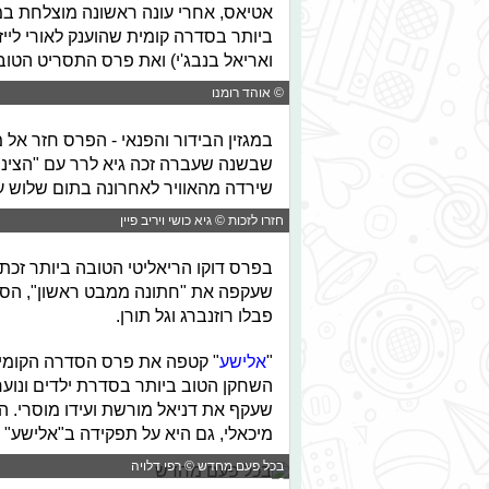
אטיאס, אחרי עונה ראשונה מוצלחת במ
ביותר בסדרה קומית שהוענק לאורי לייזר
ואריאל בנבג'י) ואת פרס התסריט הטוב
© אוהד רומנו
שבשנה שעברה זכה גיא לרר עם "הצינור"
שירדה מהאוויר לאחרונה בתום שלוש ע
חזרו לזכות © גיא כושי ויריב פיין
בפרס דוקו הריאליטי הטובה ביותר זכת
שעקפה את "חתונה ממבט ראשון", הסדר
פבלו רוזנברג וגל תורן.
"
אלישע
" קטפה את פרס הסדרה הקומית 
השחקן הטוב ביותר בסדרת ילדים ונוער 
שעקף את דניאל מורשת ועידו מוסרי. ה
מיכאלי, גם היא על תפקידה ב"אלישע" 
בכל פעם מחדש © רפי דלויה