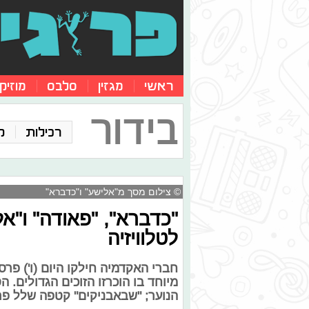
ראשי
מגזין
סלבס
מוזיק
בידור
רכילות
ק
© צילום מסך מ"אלישע" ו"כדברא"
"כדברא", "פאודה" ו"א
לטלוויזיה
מיוחד בו הוכרזו הזוכים הגדולים. ה
הנוער; "שבאבניקים" קטפה שלל פרסים; "