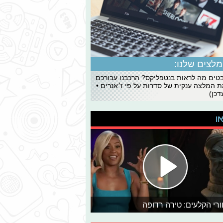
לצים שלנו:
ים מה לראות בנטפליקס? הרכבנו עבורכם
 המלצה ענקית של סדרות על פי ז׳אנרים •
כן)
או
רי הקלעים: טירה רדופה