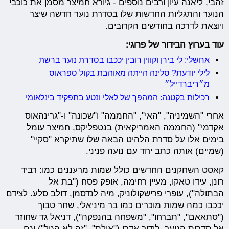
זהבי, ליאנה עיון ורבים נוספים - גיורא חמיצר מסמן את כוכבי
הנוער והתגליות החדשות שלו בסדרת נוער חדשה שיצר
ויוצאת לדרכה בחודשים הקרובים.
עוד בערוץ הבידור של פרוגי:
אחשלי: לי בירן וקווין רובין יככבו בסדרת נוער ברשת
לילי יודעת? סלינה הייתה מאוהבת בקול ספראוס
מ״ריברדייל״
רכילות בקטנה: המהפך של לאלי ונטע בתפקיד בינלאומי
אחרי "השמיניה", "האי", "החממה" ו"שכונה" ו-"גרינהאוס
אקדמי" (החממה האמריקאית) בנטפליקס, חמיצר עומל
בימים אלו על סדרת הלהיט הבאה שלו שתיקרא "סקיי"
(שמיים) אותה כתב יחד עם נועה פניני.
קאסט השחקנים החדשים כולל שמות מרעננים כמו: רביד
רונן, עידו טאקו, מעיין רחימה, אופק פסח ("בת אל
הבתולה"), עופרי פרישקולוניק, מיה לנדסמן, דולב סלע. לצידם
יככבו כמה שמות מוכרים כמו בר מיניאלי, שחר טבוך
("סתאאם", "תברחו", "משפחה בהנפקה"), דניאל גד שחוזר
אל סדרות הנוער, לידור אדרי ("אילת", "זה לא הגיל") וגם