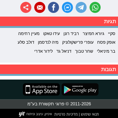
תגיות
סקיי
גיורא חמיצר
רביד רונן
עידו טאקו
מעיין רחימה
אופק פסח
עופרי פרישקולוניק
מיה לנדסמן
דולב סלע
בר מיניאלי
שחר טבוך
דניאל גד
לידור אדרי
תגובות
2011-2026 © פרוגי תקשורת בע"מ
תנאי שימוש
מדיניות פרטיות
|