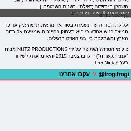
השחקן חי דוידוב ("אילת", "שנות השמונים").
קאסט הסדרה © באדיבות יחסי ציבור
עלילת הסדרה עוד נשמרת בסוד אך מראיונות שהעניק עד כה
חמיצר בנוש אנודע כי היא תעסוק בחייזרית שמגיעה אל כדור
הארץ ומשתלבת בין בני האדם הרגילים.
צילומי הסדרה (שתופק על ידי NUTZ PRODUCTIONS מבית
"ענני תקשורת") יחלו בדצמבר 2019 והיא מיועדת לשידור
בערוץ TeenNick.
@frogifrogi
\\
עקבו אחרינו