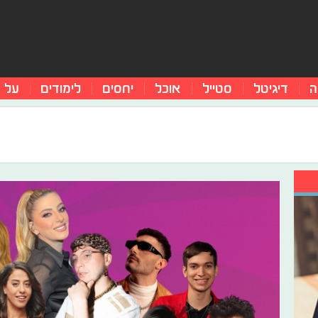
ה
דיגיטל
סטייל
אוכל
יחסים
לימודים
על 