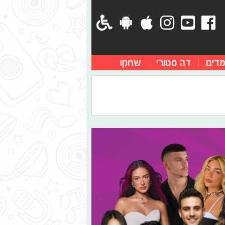
מדים
דה סטורי
שחקו