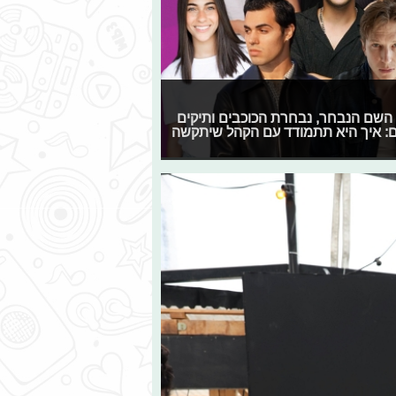
קת הפסטיגל חושפת פרטיים רשמיים על המופע ל-2025: השם הנבחר, נבחרת הכוכבים ותיקים
גם: איך היא תתמודד עם הקהל שיתקשה