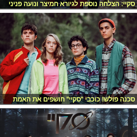
סקיי: הצלחה נוספת לגיורא חמיצר ונועה פניני
סכנה פולש! כוכבי "סקיי" חושפים את האמת