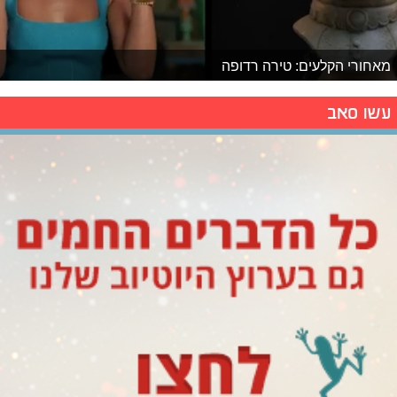
מאחורי הקלעים: טירה רדופה
עשו סאב