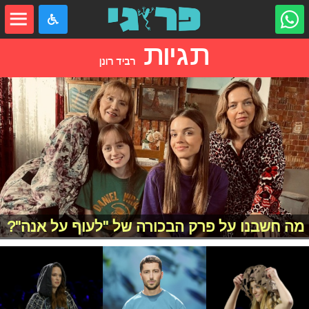
תגיות
רביד רונן
מה חשבנו על פרק הבכורה של "לעוף על אנה"?