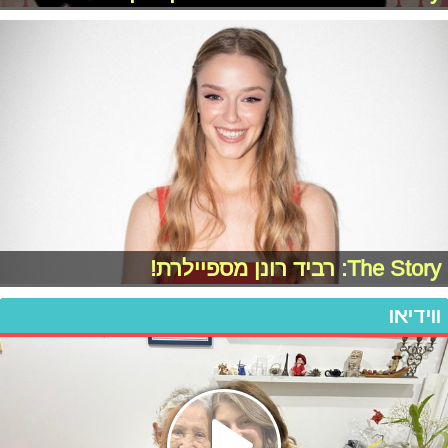
The Story: רביד רונן מספיילרת!
ווידיאו