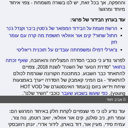
וההפקה, אך בכל זאת, יש לנו בשורה משמחת - צפוי איחוד
מיוחד ומרגש!
עוד בערוץ הבידור של פרוגי:
הרשת זועמת על הבידוד המפואר של ג'סטין ביבר וקנדל ג'נר
חתול שחור? קים אור אזולאי חושפת מה קרה עם עומר
חזן
צ'ארלי דמילו ומשפחתה עובדים על תוכנית ריאליטי
לפרוגי נודע כי כוכבי הסדרה המצליחה והאהובה,
שאף זכתה
בתואר
"סדרת הנוער של השנה" לשנת 2018, צפויים
להתאחד כבר השבוע. כמתכונת הקורונה שגורמת לכולם
להתאחד - גם המיני קאמבק של הסדרה ייערך באמצעות
שיחת וידיאו בזום (בעמוד האינסטגרם של HOT VOD
young),
כפי שעשו בשבוע שעבר
כוכבי "השיר שלנו".
© אביב חופי
עוד נודע לנו כי מי שצפויים לקחת חלק באיחוד המרגש הם:
עומר חזן, ניב סולטן, קים אור אזולאי, יואב רוטמן, נוה צור,
עמית סידי, מעיין אור, דוד בוארון, לידור אדרי, יונתן רוזובסקי