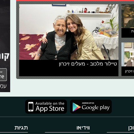
ת
טיילור מלכוב - מעלים זיכרון
זיכרון
כן
ווידיאו
תגיות