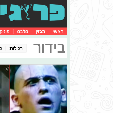
ראשי
מגזין
סלבס
מוזיק
בידור
רכילות
ק