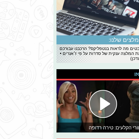
לצים שלנו:
ים מה לראות בנטפליקס? הרכבנו עבורכם
 המלצה ענקית של סדרות על פי ז׳אנרים •
כן)
או
רי הקלעים: טירה רדופה