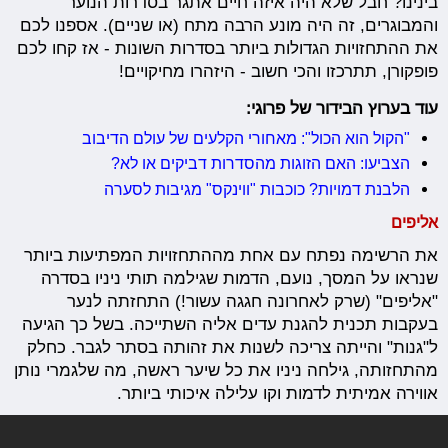
בינינו? חבל שלא היה איזה חיים אתגר בסדרות הנוער
והמבוגרים, זה היה מונע הרבה מתח (או שניים). אספנו לכם
את ההתחזויות הגדולות ביותר בסדרות השונות - אז קחו לכם
פופקורן, תתרכזו והכי חשוב - היזהרו מחיקויים!
עוד בערוץ הבידור של פרוגי:
"הקול הוא הכול": מאחורי הקלעים של עולם הדיבוב
הצביעו: האם הזוגות מהסדרות דביקים או לא?
הלבנת דמויות? כוכבות "ווינקס" מגיבות לסערה
אליפים
את הרשימה נפתח עם אחת מההתחזויות המפתיעות ביותר
שנראו על המסך, נועם, הדמות שגילמה תותי ניניו בסדרה
"אליפים" (שרק לאחרונה חגגה עשור!) התחזתה לנער
בעקבות תכנית להגנת עדים אליה השתייכה. בשל כך הגיעה
ל"גנות" והייתה צריכה לשנות את זהותה בסתר לגבר. כחלק
מהתחזותה, גילחה ניניו את כל שיער ראשה, מה שלגמרי נותן
אווירה אמיתית לדמות וקו עלילה איכותי ביותר.