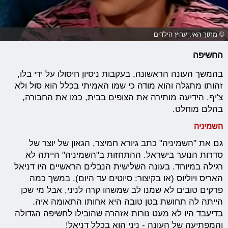
© מתוך האי, ערוץ הילדים
החשיפה
בהמשך העונה הראשונה, בעקבות ניסיון חיסולו על ידי בלו,
זהותו מתגלה והוא מודה כי שמו האמיתי בכלל הוא סול ולא
צ'יף. הידיעה מותירה את הצופים בבית, כמו את החבורה,
בהלם מוחלט.
השמיניה
גם את "השמיניה" כתב גיורא חמיצר, הגאון של יוצר של
סדרות הנוער בישראל. ההתחזות ב"השמיניה" הייתה לא
רגילה במיוחד. בעונה השלישית הנבלים הראשיים היו דניאל
האריס ויוליוס (או בקיצור: סיוטים עד היום). במשך כמה
פרקים טובים לא שמנו לב שמשהו קרה לניני, אבל מי שכן
הייתה לה תחושת בטן טובה היא אחותו התאומה איה.
בדיעבד היו לא מעט נורות אזהרה שהובילו לחשיפה הגדולה
והמפתיעה של העונה - ניני הוא בכלל דניאל!