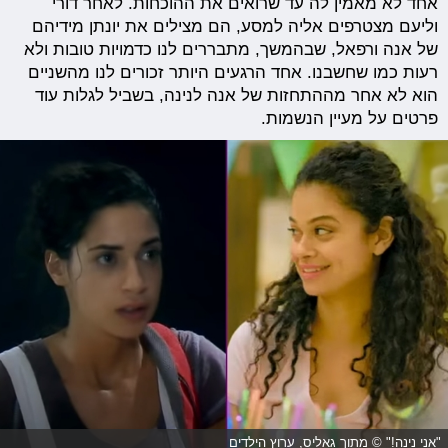
אחד לא מאמין לה עד שרואים את ההוכחות. לאחר דורי
וליעם מצטרפים אליה למסע, הם מצילים את יונתן מידיהם
של אנה ורפאל, שבהמשך, מתבררים לנו כדמויות טובות ולא
רעות כמו שחשבנו. אחד הרגעים היותר זכורים לנו מהשניים
הוא לא אחר מההתחזות של אנה לנינה, בשביל לגלות עוד
פרטים על מעיין הנשמות.
"אני נינה!" © מתוך גאליס, ערוץ הילדים