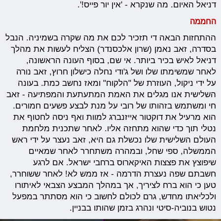
דניאל האיום. מה שנקרא - 'אין יור פייס!'.
החממה
ההתחזות הבאה די תזכיר לכם את מה שקרה בשמיניה. הנבל
בסדרה, זאב נאמן (שרון אלכסנדר) הצליח לעשות את מהלך
דניאל לאיש בכיר ביותר. אי שם, בסוף העונה הראשונה,
לאחר שמשימתו שלו ושל ג'ודי נחלה כישלון חרוץ, זאב נורה
על ידי ניקול, העוזרת של "הלקוח" ומאז נחשב כמת. בעונה
השלישית אנו מגלים את האמת המתעתעת והמפתיעה - זאב
חי ומשתמש בזהותו של רובי על מנת לבצע פשעים חמורים.
הוא מרעיל את דוקטור אייזנברג למוות ואף ניסה לחטוף את
נטלי תוך כדי שהוא מתחזה אליו. לאחר שתכנית מלחמת
העולם השלישית שלו נכשלת גם היא, זאב נעצר על ידי ראש
הממשלה, ספי שחל, ובמהרה משתחרר לאחר שמאיים
שיפוצץ את פצצות האיקארוס ברחבי ישראל. אם לרגע
חשבתם שפה נעצרת הדרמה - אז ממש לא! לאחר ששוחרר,
טען כי הוא ברח לציריך, אך במהלך המבצע הצבאי לאיתורו
ולכליאתו מחדש, גרם לכולם לחשוב כי הוא מסתתר במפעל
נטוש בנוביה-סיטי ונהרג בזמן שהותו בבניין.