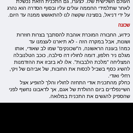
העולם השלישית שלו. לצערו, גם התכנית הזאת נכשלת
לאחר שתלמידי החממה עולים עליו ובסוף הסדרה הוא נהרג
על ידי דניאל, בסצינה שקשה לנו להתאושש ממנה עד היום.
שכונה
כידוע, החבורה המוכרת אוהבת להסתבך בצרות חוזרות
ושונות, אבל במקרה הזה - לא תיארנו לעצמנו עד
כמה! בעונה הראשונה, ה"שכונקים" שמו לב שאודי, אותו
מגלם ניר חלפון, דומה לחוליו דה סילבה, כוכב הטלנובלה
המצליחה "מלכת הלבבות". אלו לא בזבזו את ההזדמנות
להשיג כסף בשביל לכסות את החובות, של אביהם של ויקי,
רחלי ואודי.
כחלק מהתכנית אודי התחזה לחוליו והלך להופיע אצל
השיינפלדים ביום ההולדת של אגם, אך לדאבונו נחשף לפני
שהספיק להגשים את התכנית במלואה.