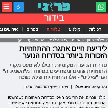
בידור
רכילות
קולנוע
טלוויזיה
ספרים
אירועים ובי
© צילום: מתוך "השמיניה" (ערוץ הילדים) ו"החממה" (טין ניק)
לידיעת חיים אתגר: ההתחזויות
הזכורות ביותר בסדרות הנוער
סדרות הנוער המקומיות הכילו לא מעט מקרי
התחזויות שונים ומפתיעים במיוחד. מ"השמיניה"
ועד "גאליס" - אלו ההתחזויות שלא נשכח
שקד קראוס
,
נועם אסולין
פרסום ראשון: 03/02/2021, 14:00
כולנו זוכרים את הרגעים האלו בסדרות האהובות כשנחשפו
הסודות הגדולים. בחלק מהן, גם כמה מתחזים לא צפויים.