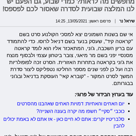
מחפשים מה לראות? כמדי שבוע, גם הפעם יש
לנו המלצה שבועית לסדרה שאסור לכם לפספס!
שיראל נר
פרסום ראשון: 13/05/2021, 14:25
אי שם בשנות השמונים יצא למסכי הקולנוע סרט בשם
"קראטה קיד", שעסק בנער בשם דניאל לרוסו. כדי להתמודד
עם בריון השכבה, ג'וני, המתאכזר אליו הוא לומד קראטה
מסנסיי יפני בשם מר מיאגי, צובר ביטחון עצמי ולבסוף מנצח
את ג'וני בקראטה בתחרות האזורית. הסרט זכה לפופולריות
רבה ועל כן לפני שנים מספר החליטו נטפליקס ליצור סדרת
המשך לסרט המקור - "קוברא קאי" העוסקת בדניאל ובג'וני
בבגרותם.
עוד בערוץ הבידור של פרוגי:
יום האחים והאחיות: דמויות האחים שאהבנו מהסרטים
כוכבי ״סקיי״ חשפו מה יקרה בעונה השנייה?
סלבריטיז יקרים: אתם לא חיים כאן - אז אתם לא באמת יכולים
להבין