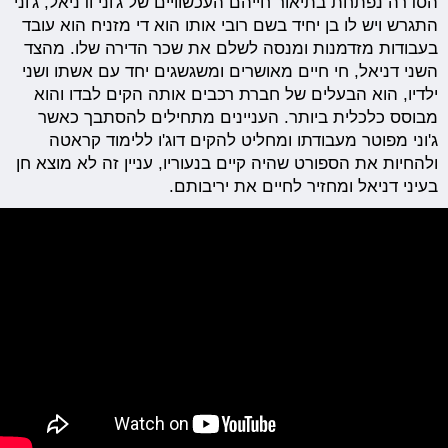
הסדרה נפתחת בתיאור חייהם העכשוויים של ג'וני ודניאל, ג'וני
התגרש ויש לו בן יחיד בשם רובי אותו הוא די מזניח הוא עובד
בעבודות מזדמנות ומנסה לשלם את שכר הדירה שלו. מהצד
השני דניאל, חי חיים מאושרים ומשגשגים יחד עם אשתו ושני
ילדיו, הוא הבעלים של חברת רכבים אותה הקים לבדו והוא
מבוסס כלכלית ביותר. העניינים מתחילים להסתבך כאשר
ג'וני מפוטר מעבודתו ומחליט להקים דוג'ו ללימוד קראטה
ולהחיות את הספורט שהיה קיים בנעוריו, עניין זה לא מוצא חן
בעיני דניאל ומחזיר לחיים את יריבותם.