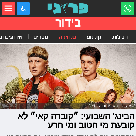
בידור
רכילות
קולנוע
טלוויזיה
ספרים
אירועים ובי
© צילום: באדיבות Netflix
הבינג' השבועי: ״קוברה קאי״ לא
קובעת מי הטוב ומי הרע