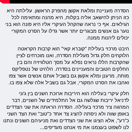
הסדרה מעניינת ומלאת אקשן מהפרק הראשון. עלילתה היא
כזו הניתן להישאב אליה בקלות, היא מהנה ומתאימה לכל
הגילאים. אף כי נראה שהקהל העיקרי אליו היא פונה הוא בני
נוער גם אנשים מבוגרים יותר אשר גדלו על הסרט המקורי
יכולים ליהנות ממנה.
היבט מרכזי בעלילת "קוברא קאי" הוא קרבות הקראטה
הלוקחים חלק גדול מעלילת הסדרה, ואנו מוכרחים לציין
שהקרבות הללו נראים נפלא על מסך הטלוויזיה והם בין
החלקים הטובים והמעניינים בסדרה. הלהיט של נטפליקס
מותח, מרענן ומלא אקשן גם בשביל אותם אנשים אשר צפו
ואהבו את הסרט המקורי, אבל גם בשביל אלה שלא צפו בו.
חלק עיקרי בעלילה הוא היריבות ארוכת השנים בין ג'וני
לדניאל יריבות שגלשה גם אל התלמידים של השניים, דבר
המהווה ציר מרכזי בעלילה. הסדרה הראתה את שני הצדדים
באופן שווה ולא ניסתה להציג צד אחד כ"טוב" ואת הצד השני
כ"רע", אלא הציגו את שני הצדדים ואת מניעיהם השונים ונתנו
לנו לשפוט בעצמנו את מי אנחנו מעדיפים...