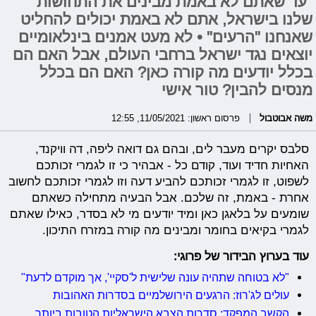
"עד שאתם לא באמת מבינים את התחושות
שלנו בישראל, אתם לא באמת יכולים להחליט
שאנחנו "הרעים" • לא מעט אמנים בינלאומיים
יוצאים נגד ישראל ברחבי העולם, אבל האם הם
בכלל יודעים מה קורה כאן? האם הם בכלל
מנסים להבין? טור אישי
משה אבוטבול
פרסום ראשון: 11/05/2021, 12:55
סלבס יקרים מעבר לים, ובהם גם דואה ליפה, דה וויקנד,
האחיות חדיד ועוד, קודם כל - אבהיר כי זו לגמרי זכותכם
לשפוט, זו לגמרי זכותכם להביע דעה וזו לגמרי זכותכם לחשוב
אחרת - באמת, זה שלכם. אבל הבעיה מתחילה כשאתם
שומעים על בלאגן כאן ומיד יודעים מי לא בסדר, כאילו שאתם
לגמרי בקיאים בחומר ומבינים מה קורה במזרח התיכון.
עוד בערוץ הבידור של פרוגי:
"לא בטוחה שתהיה עונה שלישית ל'סקיי', אך מוקדם לדעת"
עולים לג'רוז: הרגעים הירושלמיים בסדרות האהובות
הקשב המפקד: סדרות הצבא הישראליות הטובות ביותר