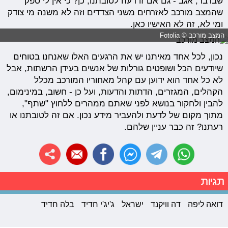
שבדבר, אגב - גם אם זו דעה לטובתנו, כן? כי אין לי ספק
שהמצב מורכב לאזרחים משני הצדדים וזה לא משנה מי צודק
ומי לא, זה לא האישיו כאן.
המצב מורכב © Fotolia
נכון, לכל אחד מאיתנו יש את הרגעים האלו שאנחנו בטוחים
שיודעים הכל ושופטים גורלות של אנשים בעידן הרשתות, אבל
לא כל אחד הוא ידוען עם קהל מאחוריו המורכב מכלל
הקהלים, המגזרים, הדתות והדעות, ועל כן - חשוב, במינימום,
להבין ולחקור בנושא לפני שאתם ממהרים ללחוץ "שתף",
מתוך מקום של לדעת ולהעביר מידע נכון. אם זה לטובתנו או
רעתנו? זה כבר עניין שלהם.
תגיות
דואה ליפה
דה וויקנד
ישראל
ג'יג'י חדיד
בלה חדיד