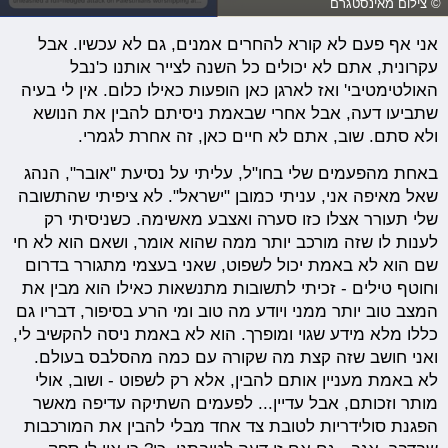
© צילום מאינסטגרם
אני אף פעם לא קורא להחרים אמנים, גם לא עכשיו. אבל
עקרונית, אתם לא יכולים כל השנה לצייר אותנו כ'נבל
האולטימטיבי' ואז לארגן כאן הופעות כאילו כלום. אין לי בעיה
שתביעו דעה, אבל אחרי שבאמת ניסיתם להבין את הנושא
ולא סתם. שוב, אתם לא חיים כאן, זה אחרת לגמרי.
באחת מהפעמים שלי בחו"ל, עליתי על נסיעת "אובר", הנהג
שאל מאיפה אני, עניתי כמובן "ישראל". לא ציפיתי שהתשובה
שלי תעורר אצלו כזו סערה ואצבע מאשימה. כשניסיתי רק
לענות לו שזה מורכב יותר ממה שהוא אומר, ושאם הוא לא חי
שם הוא לא באמת יכול לשפוט, שאני בעצמי מתגורר בדרום
וחוטף טילים - זכיתי לתשובות מתנשאות כאילו הוא מבין את
המצב טוב יותר ממני ויודע מה טוב ומי הרע בסיפור, דבריו גם
כללו מלא מידע שגוי ומופרך. הוא לא באמת ניסה להקשיב לי,
ואני חושב שזה קצת מה שקורה עם כמה מהסלבס בעולם.
לא באמת מעניין אותם להבין, אלא רק לשפוט - ושוב, אולי
מותר וזכותם, אבל עדיין... לפעמים השתיקה עדיפה מאשר
הפגנת סולידריות לטובת צד אחד מבלי להבין את המורכבות