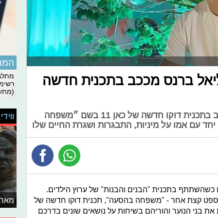
המומ
מתלבט
ליאל ברנס מככב בתכנית חדשה
רשימת
(מתעד
ליאל ברנס (״הבנים והבנות״) מככב בתכנית דוקו חדשה של כאן 11 בשם ״משפחה
ווידי
חד עם אמו על מיניות, התבגרות ושגרת החיים שלו
 כשהשתתף בתכנית "הבנים והבנות" של ערוץ הילדים.
נספט קצת אחר - "משפחה בהסעה", תכנית דוקו חדשה של
מאחו
הערב, 21:00) המתעדת את בני הנוער והוריהם בשיחות על נושאים שונים בדרכם