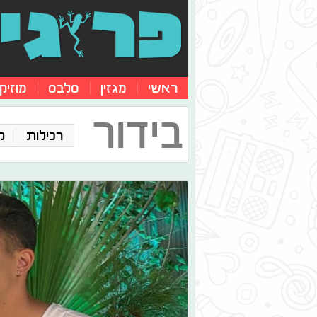
ראשי
מגזין
סלבס
מוזיק
בידור
רכילות
ק