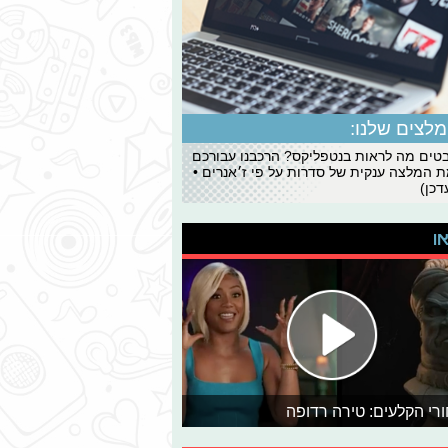
לצים שלנו:
ים מה לראות בנטפליקס? הרכבנו עבורכם
 המלצה ענקית של סדרות על פי ז׳אנרים •
כן)
או
רי הקלעים: טירה רדופה