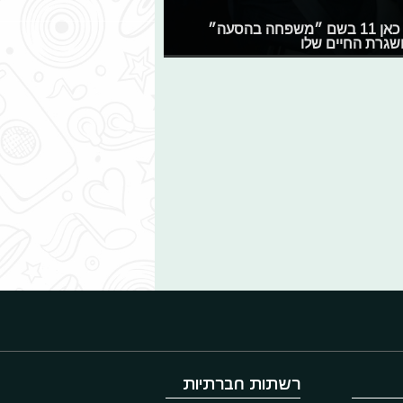
ליאל ברנס (״הבנים והבנות״) מככב בתכנית דוקו חדשה של כאן 11 בשם ״משפחה בהסעה״
ושגרת החיים שלו
רשתות חברתיות