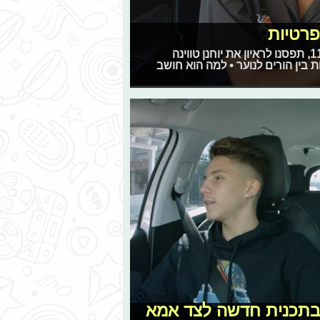
פרטיות
לרגל עליית הפרקים החדשים של ״משפחה בהסעה״ בכאן 11, תפסנו לראיון את יוחנן טווינה
ין הורים לנוער • למה הוא חושב
 בתכנית חדשה לצד אמא