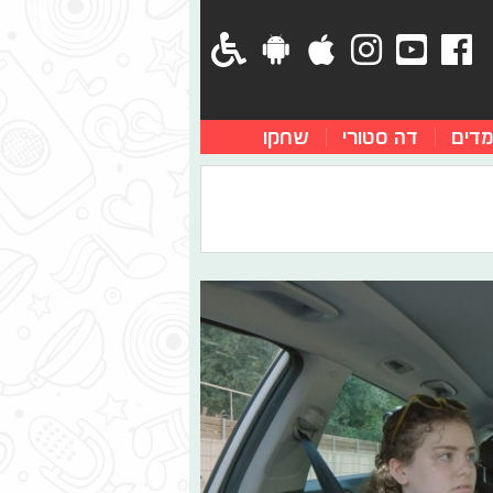
מדים
דה סטורי
שחקו