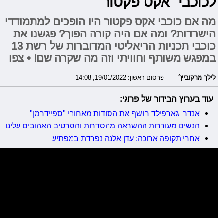
לכוכבי "אקס פקטור"
מה אם כוכבי אקס פקטור היו הופכים למתמודדי
הישרדות? ומה אם היה קורה הפוך? פגשנו את
כוכבי תכניות הריאליטי המדוברות של רשת 13
במפגש משותף וחוויתי וזה מה שקרה שם! • צפו
לילך מרקוביץ׳
פרסום ראשון: 19/01/2022, 14:08
עוד בערוץ הבידור של פרוגי:
אנדרו גארפילד חושף את הסודות מאחורי "ספיידרמן"
הנשים מעוררות ההשראה מהסדרות והסרטים האהובים עלינו
אחרי תקופה ארוכה: עדן אלנה נפרדת במפתיע