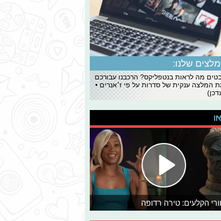
לצים שלנו:
ים מה לראות בנטפליקס? הרכבנו עבורכם
 המלצה ענקית של סדרות על פי ז׳אנרים •
כן)
או
רי הקלעים: טירה רדופה