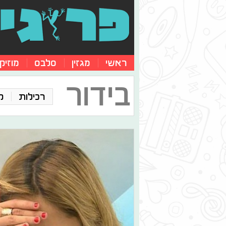
ראשי
מגזין
סלבס
מוזיק
בידור
רכילות
ק