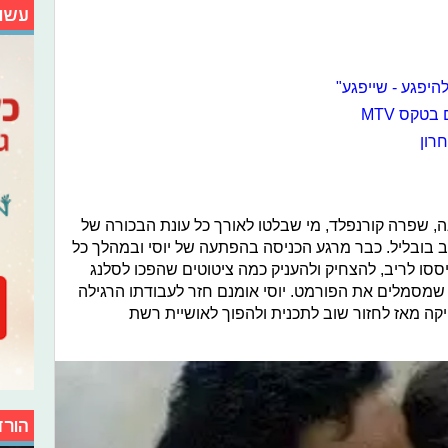
עשו
להיפגע - שייפגע"
בטקס MTV
, שפרה קורנפלד, מי שבלטו לאורך כל עונת הבכורה של
נב בובליל. כבר מרגע הכניסה בהפתעה של יוסי ובמהלך כל
ססו לריב, להצחיק ולהעניק כמה ציטוטים שהפכו לסלנג
שמסמלים את הפורמט. יוסי אומנם חזר לעבודתו הרגילה
קה מאז לחזור שוב לתכנית ולהפוך לאושיית רשת
הורד