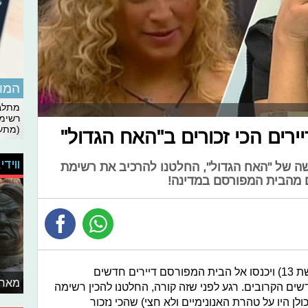
המומ
מתלבט
רשימת
(מתעד
רים הכי זכורים ב"האח הגדול"
ווידי
שה של "האח הגדול", החלטנו להרכיב את רשימת
ום מהבית המפורסם במדינה!
הערב, ייפתחו דלתות "האח הגדול" (רשת 13) ויכנסו אל הבית המפורסם דיירים חדשים
מאחו
שים הקרובים. רגע לפני שזה קורה, החלטנו להכין רשימה
לן היו על טהרת האנונימיים ולא חצי) שהכי נזכור