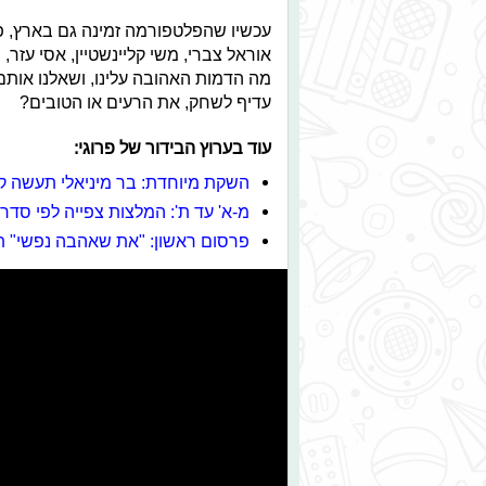
עכשיו שהפלטפורמה זמינה גם בארץ, 
אוראל צברי, משי קליינשטיין, אסי עזר, 
מה הדמות האהובה עלינו, ושאלנו אותם
עדיף לשחק, את הרעים או הטובים?
עוד בערוץ הבידור של פרוגי:
השקת מיוחדת: בר מיניאלי תעשה 
מ-א' עד ת': המלצות צפייה לפי סדר
פרסום ראשון: "את שאהבה נפשי" ת