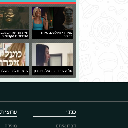
מאחורי הקלעים: טירה
חיית החושך - בעקבו
רדופה
הסיפורים הקסומים
טליה עובדיה - מעלים זיכרון
עומר נודלמן - מעלים 
כללי
ערוצי תו
דברו איתנו
מוזיקה