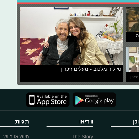
ת
טיילור מלכוב - מעלים זיכרון
זיכרון
כן
ווידיאו
תגיות
The Story
היוש או ביוש