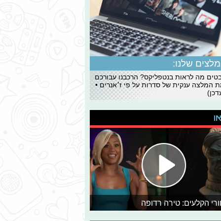
לצים שלנו:
ים מה לראות בנטפליקס? הרכבנו עבורכם
 המלצה ענקית של סדרות על פי ז׳אנרים •
כן)
או
רי הקלעים: טירה רדופה