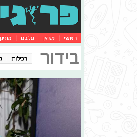
ראשי
מגזין
סלבס
מוזיק
בידור
רכילות
ק