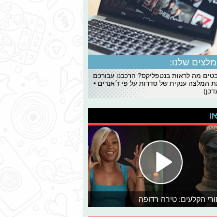
לצים שלנו:
ים מה לראות בנטפליקס? הרכבנו עבורכם
 המלצה ענקית של סדרות על פי ז׳אנרים •
כן)
או
רי הקלעים: טירה רדופה