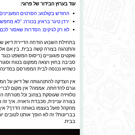
עוד בערוץ הבידור של פרוגי:
החודש בקולנוע: הסרטים המעניינים 
ירדן טיגר בראיון בכורה: "לא מחפש 
לא רק לגיקים: הסדרות שאסור לכם
בתחילת השבוע הודחה הדיירת דיאן שוו
והתנהגה בצורה קשה בבית. בין אם אלו 
ואקטים פוגעניים (ריסוס המשפט כנגד ה
סביבה בחוץ ויצאה ממקום בטוח וסגור 
כשהיא נכנסה לבית המפורסם במדינה.
אין הצדקה להתנהגותה של דיאן על המ
וגרם להדחתה. אממה? אין מקום לבריונ
טלוויזיה שעוסקת בצהוב וכל מטרתה ה
בצורה עניינית, מכבדת וראויה. איך זה 
מהקהל פועל בעצמו באותה הדרך? איך ז
בבריונות? זה לא הופך אותנו לטובים 
בבית.