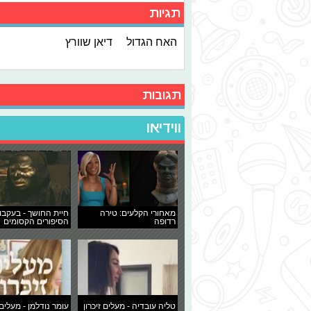
תגיות
האח הגדול
דיאן שוורץ
תגובות
ווידיאו
מאחורי הקלעים: טירה
חיית החושך - בעקבו
רדופה
הסיפורים הקסומים
טליה עובדיה - מעלים זיכרון
עומר נודלמן - מעלים 