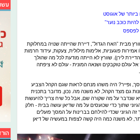
עשו
ביותר של אוגוסט
להיות כוכב נוער"
 לפספס
רץ מבית "האח הגדול", דיירת שהייתה שנויה במחלוקת
אמירות פוגעניות, אלימות מילולית, צעקות, עידוד חרמות
דיירת לירן). שוורץ לא הייתה מודעת לכל מה שהולך
אל עולם טוקבקים ושנאה המונית - עולם לא ציפתה
סך, ופייר? היה משהו מנחם לראות שגם הקהל הצביע
ות גם מצד הקהל, לא משנה מה. נכון, מדובר בתכנית
יא שנדבר על מה שקורה שם, אבל כל שיח צריך להיעשות
הגיוני שתוך כדי שכועסים על מה שדיאן עושה בבית - חלק
ה הגיוני שכדי להילחם בברינות על המסך פועלים
יותר, לא משנה כמה היה קשה לצפות במעשיה של דיאן
הורד