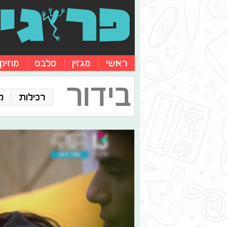
ראשי
מגזין
סלבס
מוזיק
בידור
רכילות
ק