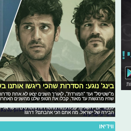
בינג' נוגע: הסדרות שהכי ריגשו אותנו ב
ירושלים של מסך: עלילות הסדרות והסר
מ"שטיסל" ועד "המורדת", לאורך השנים יצאו לא אחת סדרות 
שהיו מרגשות עד מאוד. קבלו את הטופ שלנו מהשנים האחרונ
הקודש
לכבוד יום ירושלים: קבלו כמה מהסדרות והסרטים הישראליי
הבירה של ישראל. מה אתם הכי אהבתם? דרגו!
ווידיאו