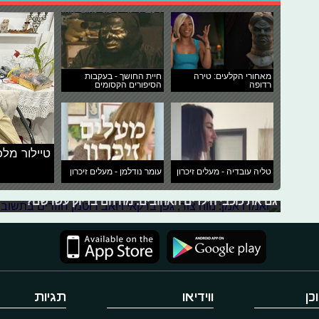
מאחורי הקלעים: טירה
חיית החושך - בעקבות
רדופה
הסיפורים הקסומים
טיילור מלכ
ואמרו אמן: נווה צור, גפן ברקאי ויואב ר
טליה עובדיה - מעלים זיכרון
עומר נודלמן - מעלים זיכרון
אמש (ד') התקיים אירוע גדול בצפון תל אביב אליו הגיעו שלל
גם את כוכבי הילדים האהובים. מה הם בדיוק עשו שם?
כן
ווידיאו
תגיות