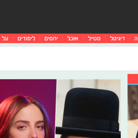
ה
דיגיטל
סטייל
אוכל
יחסים
לימודים
על 