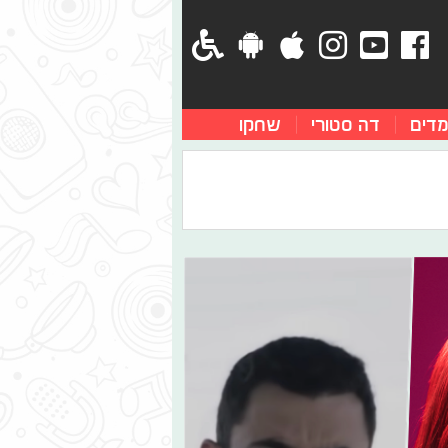
מדים
דה סטורי
שחקו