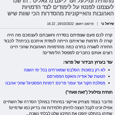
מתותית ומילעל ועד ליעם מ׳גאליס׳: הרשנו
לעצמנו לפנטז על לימודים לצד הדמויות
האהובות והאייקוניות מהסדרות הכי שוות שיש
שיראל נר
פרסום ראשון: 19/10/2022, 16:22
קרה לכם פעם שצפיתם בסדרה וחשבתם לעצמכם מה היה
קורה לו הדמות שראיתם הייתה לומדת איתכם בכיתה? לכבוד
החזרה לשגרה בחרנו כמה מהדמויות האהובות שהכי היינו
רוצים אותם כחברים לספסל הלימודים!
עוד בערוץ הבידור של פרוגי:
לא רק בסוכות: הסלבס שמארחים בכל ימי השנה
הטעות של אודיה והאקס המפורסם
ממלכת הקור ועד עומר פרינס: דמויות הפסטיגל שהכי אהבנו
תותית ומילעיל ("זאת וזאתי")
מדובר בצמד מצחיק ואייקוני במיוחד! במהלך הסדרה של השתיים
אפילו זכינו לקבל הצצה להיותן תלמידות וזה בדיוק כמו שדמיינו!
שתיהן בהחלט יהפכו את התיכון שלנו לבלתי נשכח...