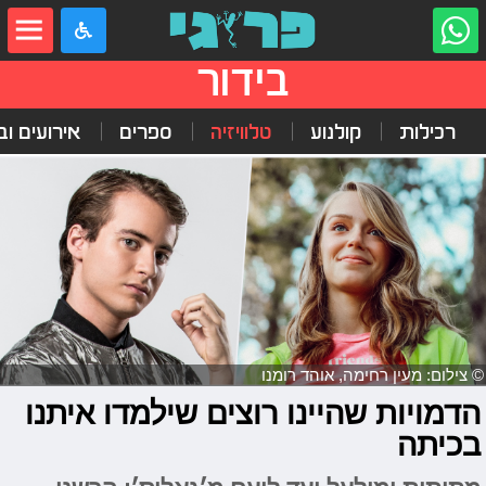
בידור
רכילות
קולנוע
טלוויזיה
ספרים
אירועים ובי
© צילום: מעין רחימה, אוהד רומנו
הדמויות שהיינו רוצים שילמדו איתנו
בכיתה