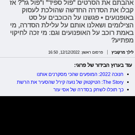
אהבתם את הסרטים "פול ספיד" ו"פול גז"? אז
קבלו את הסדרה החדשה שהולכת לעסוק
באופנועים • פגשנו על הכוכבים על סט
הצילומים ושאלנו אותם על עלילת הסדרה, מי
באמת רוכב על האופנועים וגם: מי זכה לחיקוי
מפתיע?
לילך מרקוביץ
פרסום ראשון: 12/12/2022, 16:50
עוד בערוץ הבידור של פרוגי:
חנוכה 2022: המופעים שהכי מסקרנים אותנו
The Story: הטיקטוק של נועה קירל שהסעיר את הרשת
כך תוכלו לשחק בסדרה של אסי עזר