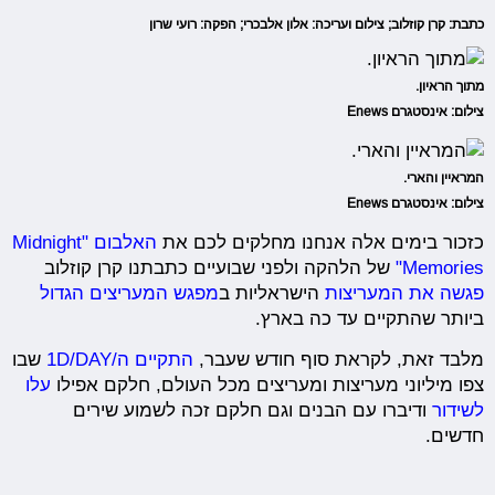
כתבת: קרן קוזלוב; צילום ועריכה: אלון אלבכרי; הפקה: רועי שרון
מתוך הראיון.
צילום: אינסטגרם Enews
המראיין והארי.
צילום: אינסטגרם Enews
כזכור בימים אלה אנחנו מחלקים לכם את
האלבום "Midnight
Memories"
של הלהקה ולפני שבועיים כתבתנו קרן קוזלוב
פגשה את המעריצות
הישראליות ב
מפגש המעריצים הגדול
ביותר שהתקיים עד כה בארץ.
מלבד זאת, לקראת סוף חודש שעבר,
התקיים ה/1D/DAY
שבו
צפו מיליוני מעריצות ומעריצים מכל העולם, חלקם אפילו
עלו
לשידור
ודיברו עם הבנים וגם חלקם זכה לשמוע שירים
חדשים.