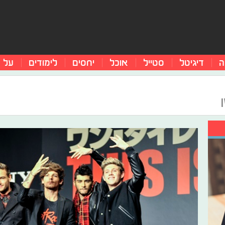
ה
דיגיטל
סטייל
אוכל
יחסים
לימודים
על 