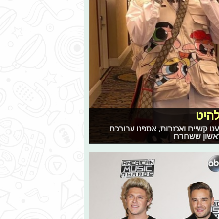
היט
עט קשיים ואכזבות, אספנו עבורכם
ראשון ששחררו