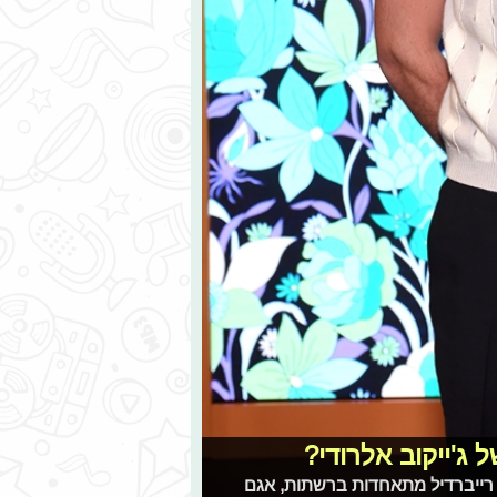
ג'ייקוב אלרודי?
 רייברדיל מתאחדות ברשתות, אגם