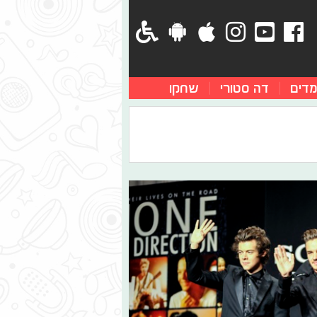
מדים
דה סטורי
שחקו