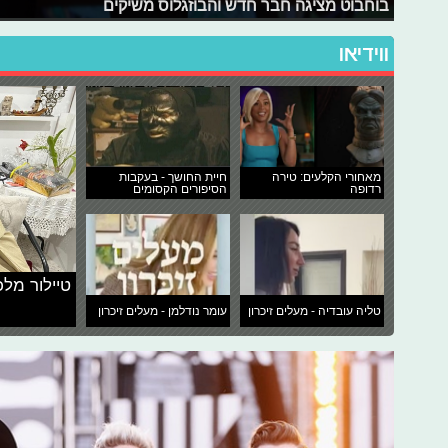
בוחבוט מציגה חבר חדש והבוזגלוס משיקים
ווידיאו
מאחורי הקלעים: טירה
חיית החושך - בעקבות
רדופה
הסיפורים הקסומים
טיילור מלכ
טליה עובדיה - מעלים זיכרון
עומר נודלמן - מעלים זיכרון