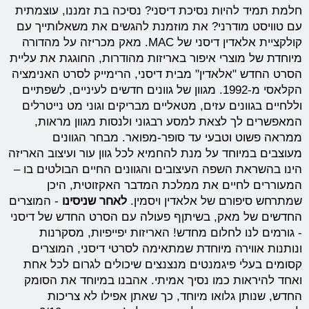
חלמת תמיד להיות נסיכת דיסני? נסיכה בת זמננו, עוצמתית
עם טוויסט מודרני? את מוזמנת להגשים את משאלותייך עם
קולקציית אלאדין דיסני של MAC. מאק מכריזה על מהדורה
מיוחדת של מוצרי איפור באריזות מהודרות, החוגגת את עליית
הסרט החדש "אלאדין" מבית דיסני, הרימייק לסרט האנימציה
הקלאסי מ-1992. מגוון של גוונים חדשים לעיניים, לשפתיים
וללחיים בגוונים עזים, מטאליים מבריקים וגוני מט נייטרלים
המאפשרים לך לצאת למסע רבגוני ולנסות מגוון מראות,
ממראה פשוט וטבעי עד סופר-מפואר. מבחר הגוונים
מעוצבים במיוחד על מנת להחמיא לכל גוון עור ועיצוב האריזה
הינו בהשראת השפה העיצובים והגוונים החיים הבולטים בו –
המעוררים לחיים את ממלכת המדבר האקזוטית, היכן
שמתרחש סיפורם של אלאדין ויסמין.
לאחר שניסינו
- המוצרים
החדשים של מאק, בשיתןף פעולה עם הסרט החדש של דיסני
- גורמים לנו לחלום מחדש! האריזות יפייפיות, מסקרנות
ונותנות אווירה מיוחדת שמתאימה לסרטי דיסני, המוצרים
קסומים בעלי פיגמנטים מנצנצים שיכולים לגרום לכל אחת
ואחד להיראות כמו נסיך אמיתי. אהבנו במיוחד את הסומק
החדש, שנותן גלואו מיוחד, כך שאתן אפילו לא צריכות