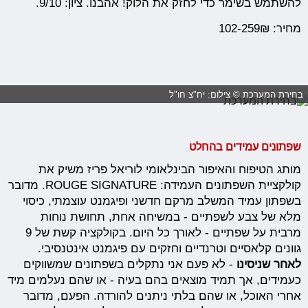
להשתמש בשימר כדי לחזק את הלוק! אהבנו. ציון: 9/10.
מחיר: 102-259₪
בחירת המערכת © צילום: יח"צ חו"ל
שפתונים עמידים בהחלט
מותג הטיפוח והאיפור הבינלאומי לוריאל פריז משיק את
קולקציית השפתונים העמידה: ROUGE SIGNATURE. מדובר
בשפתון עמיד המשלב מרקם חדשני ופיגמנט עוצמתי, כיסוי
מלא של צבע לשפתיים - במשיחה אחת, תחושת נוחות
מרבית על שפתיים - לאורך כל היום. בקולקציה קשת של 9
גוונים קלאסיים וטרנדיים וחזקים עם פיגמנט אינטנסיבי.
לאחר שניסינו
- לא פעם אני נתקלים בשפתונים שמשווקים
כעמידים, אך תמיד מוצאים בהם בעיה - או שהם נעלמים מיד
אחרי האוכל, או שהם בלתי ניתנים להורדה. הפעם, מדובר