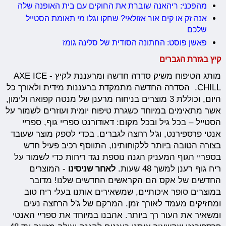
מהפכני: ריהאנה שוברת את החוקים עם בית האופנה שלה
אנה זק או קים אור אזולאי? שחקו וגלו מי תאומת הסטייל
שלכם
פאשן פוסט: החתונה הסודית של סלינה גומז
קיץ בגזרת הגברים
מותג הטיפוח משיק סדרה חדשה ומרעננת לקיץ - AXE ICE
CHILL. הסדרה החדשה מתמקדת ברעננות מידית ולאורך כל
היום, וכוללת 3 מוצרים בניחוח מרענן של מנטה קפואה ולימון,
אשר מתאימים במיוחד כשגרת טיפוח יומית ועוזרים לשמור על
הסטייל – בכל גיל ובכל מקום: דאודורנט ספריי גוף, ספריי
אנטי פרספירנט, וג'ל רחצה לגברים. בכדי לספק מוצר שעובד
בצורה הטובה ביותר ללקוחותינו, התווסף רכיב פעיל חדש
בספריי הגוף המעניק הגנה נוספת נגד ריחות כדי לשמור על
ריח גוף רענן למשך 48 שעות.
לאחר שניסינו
- המוצרים
החדשים של אקס הם הקראשים החדשים שלנו! מדובר
במוצרים סופר איכותיים, שמשאירים אותנו בעלי ריח טוב
ומחזיקים מעמד לאורך זמן. המרקם של ג'ל הרחצה נעים
ומשאיר את העור רך ביותר. אהבנו במיוחד את ספריי האנטי