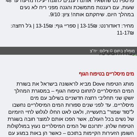
פרספירנט שהשאיר אותנו רעננים להגנה יעילה מזיעה עד 48
שעות, עם רעננות מתמשכת והגנה מפני ריח לא נעים
במהלך היום. שיחקתם אותה! ציון: 9/10.
מחיר: דאודורנט: 13-15₪ | ספריי גוף: 13-15₪ | ג'ל רחצה:
11-17₪
מומלץ בחום © צילום: יח"צ
מים מיסלריים בטיפוח הגוף
מותג הטיפוח Dove מביא לראשונה בישראל את בשורת
המים המיסלריים לתחום טיפוח הגוף – במסגרת המהלך
יושקו שני תחליבי רחצה חדשניים בשילוב עם מים
מיסלריים. עד לפני שנים ספורות המים המיסלריים נחשבו
ל"סוד שמור" בתעשייה, ולאט לאט החלו לגלוש לחיי היומיום
של נשים בכל העולם, אשר הפכו אותם למוצר חובה בשגרת
הטיפוח שלהן. יתרונם של המים המיסלריים נעוץ במולקולות
השומן הזעירות הקיימות בתוכם – כאשר הן באות במגע עם