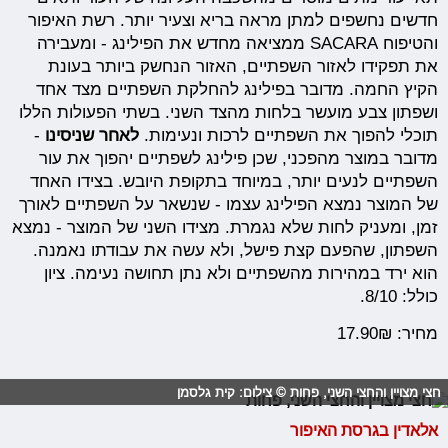
חדשים נחשפים למתן מראה בריא וצעיר יותר. רשת האיפור
והטיפוח SACARA ממציאה מחדש את הפילינג - ומעבירה
את תפקידו לאזור השפתיים, האזור הנחשק ביותר בעונת
הקיץ החמה. מדובר בפילינג להחלקת השפתיים מצד אחד
ושפתון צבע מועשר בלחות מהצד השני. בשתי הפעולות הללו
תוכלי להפוך את השפתיים לרכות ונעימות.
לאחר שניסינו
-
מדובר במוצר מהפכני, שכן פילינג לשפתיים יהפוך את עור
השפתיים לנעים יותר, במיוחד בתקופת היובש. בצידו האחד
של המוצר נמצא הפילינג עצמו - שנשאר על השפתיים לאורך
זמן, ומעניק לחות שלא נגמרת. מצידו השני של המוצר - נמצא
השפתון, שהפעם קצת פישל, ולא עשה את עבודתו נאמנה.
הוא ירד במהירות מהשפתיים ולא נתן תחושה נעימה. ציון
כולל: 8/10.
מחיר: 17.90₪
חצי מצויין והחצי השני, פחות © צילום: קית גלסמן
אלאדין בגרסת האיפור