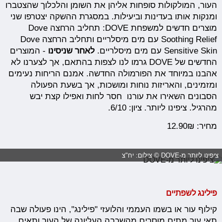
העור, המולקולות סופחות אליהן את השומן והלכלוך שהצטברו
ומנקות אותו בעדינות וביעילות. במסגרת ההשקה יצטרפו שני
מוצרים חדשים למשפחת DOVE: תחליב הרחצה Dove
Soothing Relief עם מים מיסלריים ותחליב הרחצה Dove
Sensitive Skin עם מים מיסלריים.
לאחר שניסינו
- המוצרים
החדשים של DOVE גרמו לנו לצפות בהתאם, אך לצערנו לא
אהבנו במיוחד את הפורמולה החדשה. אמנם הריחות נעימים
ומזמינים, והאריזות נוחות ומושכות, אך בשעת הפעולה
הסבונים השאירו את עורנו חסר לחות ואפילו קצת יבש
מהרגיל. ציפינו ליותר. ציון: 6/10.
מחיר: 12.90₪
ציפינו ליותר מ-DOVE © צילום: יח"צ
פילינג לשפתיים
קילוף עור או בשמו העממי והלועזי "פילינג", הינו פעולה שבה
תאי עור מתים מוסרים מהשכבה העליונה של העור ותאים