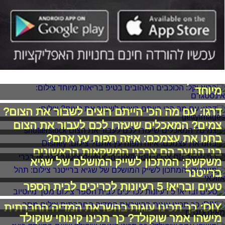
בריא וקל: הכוכבים האהובים בטיפ בריאות
מיוחד
דרגו: עם מה הכי הייתם רוצים לשבור את הצום?
צמים? המאכלים שיעזרו לכם לעבור את הצום
בחנו את עצמכם: איזה תפוח עץ אתם?
בני הנוער הם צרכני המשקאות הראשונים
משקשק: המתכון לשייק המושלם של שגיא
ברייטנר
טעים ובריא! 5 רעיונות לכריכים לבית הספר
DIY: כך תכינו עוגות בהשראת המדיה החברתית
מישהו אמר שוקולד? כך תכינו קינוחי שוקולד