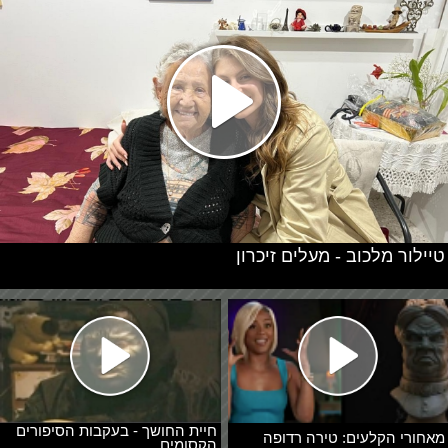
טיילור מלכוב - מעלים זיכרון
חיית החושך - בעקבות הסיפורים
מאחורי הקלעים: טירה רדופה
הקסומים