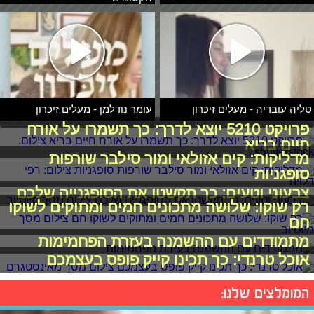
טליה עובדיה - מעלים זיכרון
עומר נודלמן - מעלים זיכרון
פרויקט 5210 יוצא לדרך: כך תשמרו על אורח
חיים בריא
מדליקות: קים אזולאי ומור סילבר שורפות
סופגניות
צבעוני וטעים: כך תקשטו את הסופגנייה שלכם
רק שוקו: שלושה מתכונים חמים ומתוקים לשוקו
חם
מתמודדים עם ההשמנה בעזרת הפחמימות
אוכל טרנדי: כך תכינו קייק פופס בעצמכם
המומלצים שלנו: