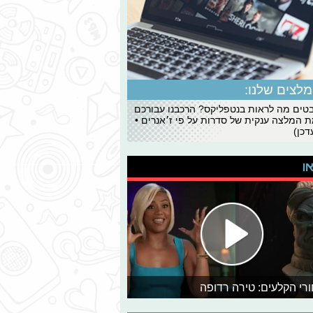
לצים שלנו:
ים מה לראות בנטפליקס? הרכבנו עבורכם
 המלצה ענקית של סדרות על פי ז׳אנרים •
כן)
או
רי הקלעים: טירה רדופה