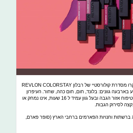
בנוסף, רבלון משיק גם עיפרון גבות מיקרו מסדרת קולורסטיי של רבלון REVLON COLORSTAY
MICRO™, אשר מגיע בארבעה גוונים: בלונד, חום, חום כהה, שחור. העיפרון
מועשר בשמן ארגן ושמן מרולה להזנה וטיפוח אזור הגבה ובעל גוון עמיד ל 16 שעות, אינו נמחק או
צה לסירוק הגבות.
ן- 69.90 ש"ח. להשיג ברשתות וחנויות הפארמים ברחבי הארץ (סופר פארם,