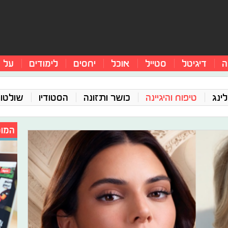
ה
דיגיטל
סטייל
אוכל
יחסים
לימודים
על 
ינג
טיפוח והיגיינה
כושר ותזונה
הסטודיו
שולטו
המומ