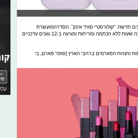
ם חדשה: "קולורסטיי סוויד אינק". הסדרהמועשרת
בוויטמין E והשפתונים עמידים עד שמונה שעות ללא הכתמה ומריחות ומגיעה ב-12 גוונים עדכניים
ן- 72.90 ש"ח. ברשתות וחנויות הפארמים ברחבי הארץ (סופר פארם, בי