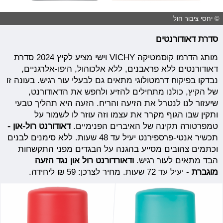
© יחסי ציבור חול
סדרת דאודורנטים
מותג הדרמו קוסמטיקה VICHY וישי מציע לקיץ 2024 סדרת
דאודורנטים ללא פראבנים, ללא אלכוהול, היפו-אלרגניים,
נבדקו בפיקוח דרמטולוגי מתאים גם לבעלי עור רגיש. בעונה זו
של הקיץ, כולנו מתחילים להזיע ולחפש את הדאודורנט,
שיעזור לנו לנטרל את הזיעה והריח. הזעה היא תהליך טבעי
ותקין שבו הגוף מקרר את עצמו וזה עוזר לו לשמור על
טמפרטורה תקינה של האיברים הפנימיים.
דאודורנט רול-און -
תכשיר אנטי-פרספירנט יעיל עד 48 שעות. ללא סימנים לבנים
וכתמים צהובים מסייע בהגנה על הבגדים מפני התקשחות
הבד מתאים לעור רגיש.
ודאורדורנט רול און נגד הזעה
מוגברת
- יעיל עד 72 שעות. מחיר לצרכן: 59 ₪ ליחידה.