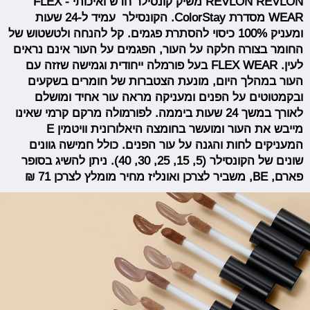
REVLON REVLON משיק קונסילר חדש ואיכותי - FLEX
WEAR מסדרת ColorStay. הקונסילר עמיד ל-24 שעות
ומעניק 100% כיסוי להסתרת פגמים. קל להנחה ולטשטוש של
החומר בצורה חלקה על העור, הפגמים על העור אינם נראים
לעין. FLEX WEAR בעל פורמלה ייחודית וגמישה שזזה עם
העור במהלך היום, מונעת הצטברות של חומרים בשקעים
ובקמטוטים על הפנים ומעניקה מראה עור אחיד ומושלם
לאורך במשך 24 שעות ביממה. לפורמולה מרקם קרמי שאינו
מייבש את העור ומועשר בחומצה היאלורונית וויטמין E
המעניקים לחות והגנה על עור הפנים. כולל חמישה גוונים
שונים של הקונסילר (5, 15, 25, 30, 40). ניתן להשיג בסופר
פארם, BE, משביר לצרכן ואונליז מחיר מומלץ לצרכן 71 ₪