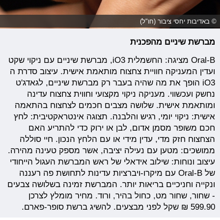
© באדיבות יחסי ציבור (חו"ל)
מברשת
שיניים
מהפכנית
Oral-B מציגה: החשמלית iO3, מברשת שיניים עם ניקוי שקט
ועדין המעניקה חוויית צחצוח מותאמת אישית. עיצוב סדרת ה
iO3 הופך את מה שהיה בעבר רק מברשת שיניים, לגאדג'ט
נחשק ועכשווי. מעניקה ניקוי מקצועי וחווית צחצוח עדינה
ומותאמת אישית. שלושה מצבים חכמים לצחצוח בהתאמה
אישית: ניקוי יומי, רגיש והלבנה. תצוגה אינטראקטיבית: לחץ
חכם משופר מסמן אדום, לבן או ירוק כדי להתריע האם
הצחצוח חזק מדי, עדין מידי או עם הלחץ הנכון. חיי סוללה
ממושכים: מטען עם נעילה יציבה, אשר מספק טעינה מהירה.
עיצוב ונוחות: שילוב אידאלי של ראש המברשת העגול הייחודי
של Oral-B עם מיקרו-ויברציות עדינות לתחושת פה רעננה
ונקייה וחניכיים בריאות יותר. המברשת זמינה בשלושה צבעים
- שחור, שחור מט, כחול בהיר, ורוד. מחיר מומלץ לצרכן
599.90 ₪ שקל לפני מבצעים. להשיג ברשת סופר-פארם.