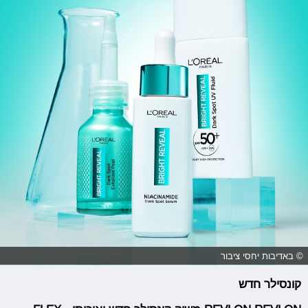
© באדיבות יחסי ציבור
קונסילר חדש