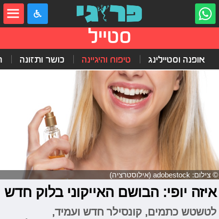
סטייל
אופנה וסטיילינג
טיפוח והיגיינה
כושר ותזונה
ה
© צילום: adobestock (אילוסטרציה)
איזה יופי: הבושם האייקוני בלוק חדש
לטשטש כתמים, קונסילר חדש ועמיד,