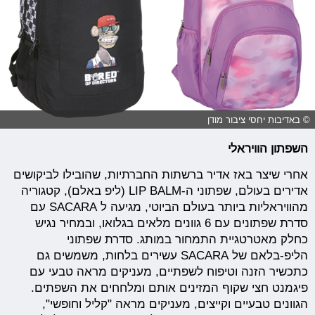
© באדיבות יחסי ציבור מודן
השפתון הוויראלי
אחרי שיצר באז אדיר ברשתות החברתיות, שהובילו לביקושים
אדירים בעולם, שפתוני ה-LIP BALM (ליפ באלם), קטגוריה
מהוויראליות ביותר בעולם הביוטי, מגיעה ל SACARA עם
סדרת שפתונים עם 6 גוונים מלאים בגלואו, ובמחיר נגיש
כחלק מאטרטגיית התמחור במותג. סדרת שפתוני
הליפ-בלאם של SACARA עשירים בלחות, משמשים גם
כתכשיר הזנה וטיפוח לשפתיים, מעניקים מראה טבעי עם
פיגמנט חצי שקוף המזינים אותם ומלחחים את השפתים.
הגוונים טבעיים וקייצים, מעניקים מראה "קליל וחופשי",