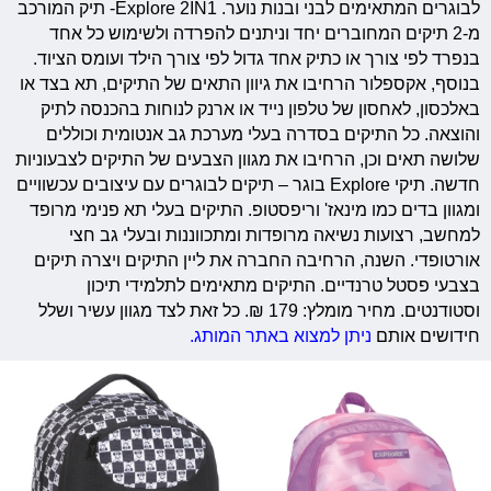
לבוגרים המתאימים לבני ובנות נוער. Explore 2IN1- תיק המורכב
מ-2 תיקים המחוברים יחד וניתנים להפרדה ולשימוש כל אחד
בנפרד לפי צורך או כתיק אחד גדול לפי צורך הילד ועומס הציוד.
בנוסף, אקספלור הרחיבו את גיוון התאים של התיקים, תא בצד או
באלכסון, לאחסון של טלפון נייד או ארנק לנוחות בהכנסה לתיק
והוצאה.
כל התיקים בסדרה בעלי מערכת גב אנטומית וכוללים
שלושה תאים וכן, הרחיבו את מגוון הצבעים של התיקים לצבעוניות
חדשה. תיקי Explore בוגר – תיקים לבוגרים עם עיצובים עכשוויים
ומגוון בדים כמו מינאז' וריפסטופ. התיקים בעלי תא פנימי מרופד
למחשב, רצועות נשיאה מרופדות ומתכווננות ובעלי גב חצי
אורטופדי. השנה, הרחיבה החברה את ליין התיקים ויצרה תיקים
בצבעי פסטל טרנדיים. התיקים מתאימים לתלמידי תיכון
וסטודנטים. מחיר מומלץ: 179 ₪. כל זאת לצד מגוון עשיר ושלל
חידושים אותם
ניתן למצוא באתר המותג.