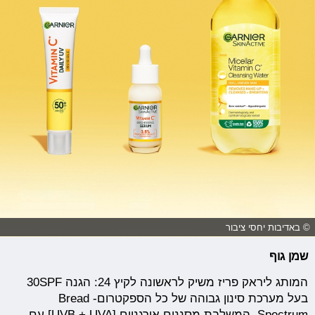
© באדיבות יחסי ציבור
שמן גוף
המותג ליראק פריז משיק לראשונה לקיץ 24: הגנה 30SPF
בעל מערכת סינון גבוהה של כל הספקטרום- Bread
Spectrum, המשלבת מסננים אורגניים [UVB + UVA] עם