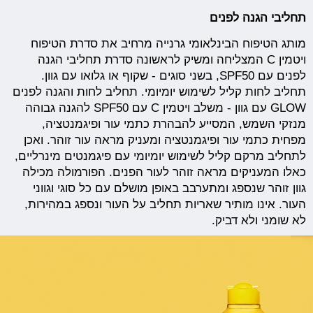
תחליבי הגנה לפנים
מותג הטיפוח הבינלאומי גרנייה מרחיב את סדרת הטיפוח
ויטמין C המצליחה ומשיק לראשונה סדרת תחליבי הגנה
לפנים עם SPF50, בשני סוגים - שקוף או גלואו עם גוון.
תחליב לחות קליל לשימוש יומיומי. תחליב לחות והגנה לפנים
GLOW עם גוון - משלב ויטמין C עם SPF50 להגנה גבוהה
מנזקי השמש, המסייע להבהרת כתמי עור ופיגמנטציה,
מפחית כתמי עור ופיגמנטציה ומעניק מראה עור זוהר. ואכן
לתחליב מרקם קליל לשימוש יומיומי עם פיגמנטים מינרליים,
כאלו המעניקים מראה זוהר לעור הפנים. הפורמולה מכילה
גוון זוהר שנספג ומתערבב באופן מושלם עם כל סוגי וגווני
העור. אינו מותיר שאריות תחליב על העור ונספג במהירות,
לא שומני ולא דביק.