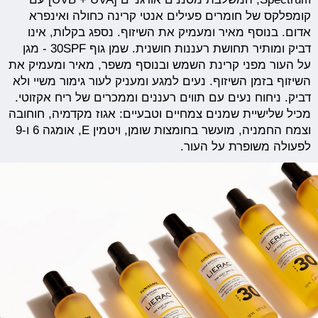
קומפלקס של חומרים פעילים אנטי קרינה כחולה ואינפרא
אדום. בנוסף מאיר ומעמיק את השיזוף. נספג בקלות, אינו
דביק ומותיר תחושת רעננות חושנית. שמן גוף 30SPF - מגן
על העור מפני קרינת השמש ובנוסף משפר, מאיר ומעמיק את
השיזוף בזמן השיזוף. נעים למגע ומעניק לעור גימור משיי ולא
דביק. ניחוח נעים עם תווים רעננים וממכרים של ריח אקזוטי.
מכיל שלישיית שמנים צמחיים וטבעיים: אגוז מקדמיה, חוחובה
וצמח החמניה, מועשר בחומצות שומן, ויטמין E, אומגה 6 ו-9
לפעולה משופרת על העור.