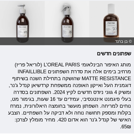
© בן ברנד
שפתונים חדשים
מותג האיפור הבינלאומי L’OREAL PARIS (לוריאל פריז)
מרחיב בימים אלה את סדרת השפתונים INFAILLIBLE
MATTE RESISTANCE שהושקה בתחילת השנה בשיתוף
דוגמנית העל ואייקון האופנה ממשפחת קרדשיאן קנדל ג'נר,
ומשיק 4 גווני ניודס חדשים לקיץ 2024. השפתונים בסדרה
בעלי פיגמנט אינטנסיבי, עמידים עד 16 שעות, בגימור מט,
נוחים למריחה. השפתון מועשר בחומצה היאלורונית, נמרח
בקלות ומספק תחושה נוחה ולא דביקה על השפתיים. הצבע
האישי של קנדל ג'נר הוא אדום 420. מחיר מומלץ לצרכן:
65₪.