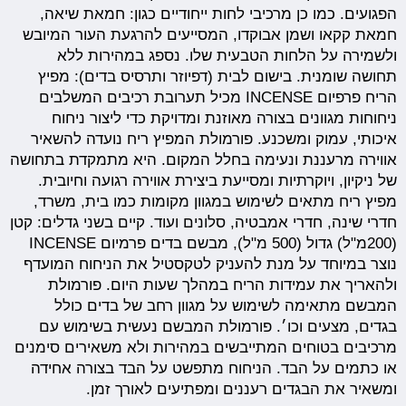
הפגועים. כמו כן מרכיבי לחות ייחודיים כגון: חמאת שיאה,
חמאת קקאו ושמן אבוקדו, המסייעים להרגעת העור המיובש
ולשמירה על הלחות הטבעית שלו. נספג במהירות ללא
תחושה שומנית. בישום לבית (דפיוזר ותרסיס בדים): מפיץ
הריח פרפיום INCENSE מכיל תערובת רכיבים המשלבים
ניחוחות מגוונים בצורה מאוזנת ומדויקת כדי ליצור ניחוח
איכותי, עמוק ומשכנע. פורמולת המפיץ ריח נועדה להשאיר
אווירה מרעננת ונעימה בחלל המקום. היא מתמקדת בתחושה
של ניקיון, ויוקרתיות ומסייעת ביצירת אווירה רגועה וחיובית.
מפיץ ריח מתאים לשימוש במגוון מקומות כמו בית, משרד,
חדרי שינה, חדרי אמבטיה, סלונים ועוד. קיים בשני גדלים: קטן
(200מ"ל) גדול (500 מ"ל), מבשם בדים פרמיום INCENSE
נוצר במיוחד על מנת להעניק לטקסטיל את הניחוח המועדף
ולהאריך את עמידות הריח במהלך שעות היום. פורמולת
המבשם מתאימה לשימוש על מגוון רחב של בדים כולל
בגדים, מצעים וכו׳. פורמולת המבשם נעשית בשימוש עם
מרכיבים בטוחים המתייבשים במהירות ולא משאירים סימנים
או כתמים על הבד. הניחוח מתפשט על הבד בצורה אחידה
ומשאיר את הבגדים רעננים ומפתיעים לאורך זמן.