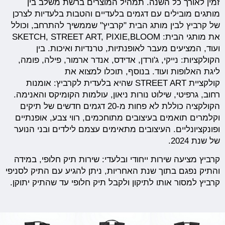
זמין לאורך כל השנה. תמהיל המוצרים ברשת משלב בין
מותגים מובילים עם דגמים בלעדיים והטבות בלעדיות לצרכן
של קרביץ לבין מותג הבית "קרביץ" שממשיך להתרחב, וכולל
את מותגי הבית: SKETCH, STREET ART, PIXIE,BLOOM
ועוד, המציעים מעבר לאופנתיות, טרנדיות ואיכות. בין
הקולקציות: נייקי, ג'ורדן, אדידס, אנדר ארמור, פילה, פומה,
ליגת האלופות ועוד. בנוסף, תוכלו למצוא את
קולקציית STREET ART שהיא בלעדית לקרביץ: אומנות
רחוב, גרפיטי, שילוט נורות ניאון, עולמות הקומיקס והאנימה.
הקולקציה כוללת לא פחות מ-20 דגמים חדשים של תיקים
וקלמרים תואמים בעיצובים מתוחכמים, רווי צבע, אופנתיים
ופונקציונליים. העיצובים מתאימים עצמם לילדים ובני הנוער
של שנת 2024.
קרביץ מציעה שירות ייחודי ובלעדי: שירות תיק חלופי, במידה
והתיק נפגם בתוך שנת האחריות, ניתן להגיע עם התיק לסניפי
קרביץ למסור אותו לתיקון ולקבל תיק חלופי עד שהתיק יתוקן.