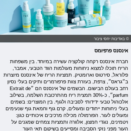
© באדיבות יחסי ציבור
אינסנס פרפיומס
חברת אינסנס רקחה קולקציה עשירה במיוחד. בין משפחות
הריח תוכלו למצוא ניחוחות מעולמות הווד הטבעי, אמבר,
פלוראל, סירטוס וארומטיק. תמציות הריח של אינסנס מיוצרות
ב״גראס״, צרפת, בעזרת צוות פרפורמרים ותיקים בעלי נסיון
רחב בעולם הבישום. הבשמים של אינסנס הם ״Extrait de
parfum״, כ-30% תמצית ריח מהתרכובת השלמה, בשילוב
אלכוהול טבעי ידידותי לסביבה ולגוף. בין המוצרים: בשמים
בעלי ניחוחות ייחודים ומעולים, קרם גוף וחמאת גוף שנעימים
ומעולים לעור. הפורמולה מכילה מרכיבים איכותיים כגון:
ויטמינים, נוגדי חמצון, אלוורה ותמציות צמחים שמגנים על
העור מפני נזקי הסביבה ומסייעים בשיקום תאי העור