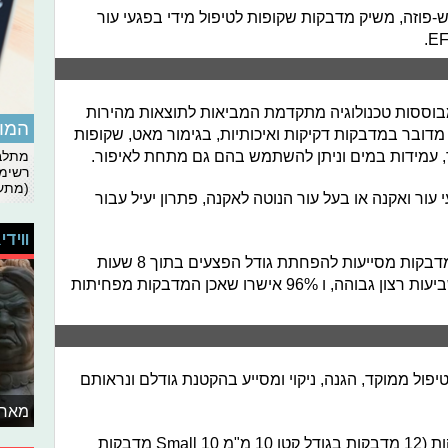
פוזה, משיק מדבקות שקופות לטיפול מידי בפגעי עור
בוססות טכנולוגיה מתקדמת המביאות לתוצאות מהירות
המומ
. מדובר במדבקות דקיקות ואיכותיות, בגימור מאט, שקופות
ר, עמידות במים וניתן להשתמש בהם גם מתחת לאיפור.
מתלבט
רשימת
(מתעד
ור ואקנה או בעל עור הנוטה לאקנה, פתרון יעיל עבור
ווידי
עפ"י ניסויים קליניים שנערכו עולה כי המדבקות מסייעות להפחתת גודל הפצעים בתוך 8 שעות
בלבד. 94% מהמשתמשים דיווחו על שביעות רצון גבוהה, ו 96% אישרו שאכן המדבקות מפחיתות
פול ממוקד, הגנה, ניקוי ומסייע בהקטנת גודלם ונראותם
מאחו
המוצר מגיע באריזה הכוללת: 22 מדבקות (12 מדבקות בגודל קטן 10 מ"מ Small 10 מדבקות