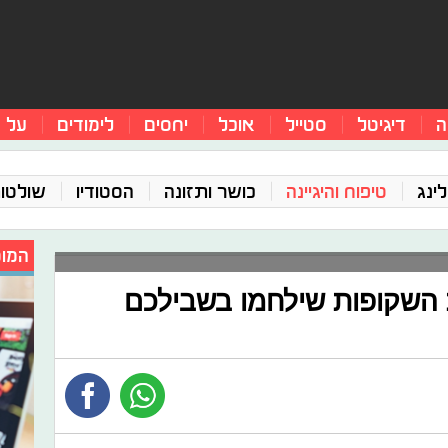
ה
דיגיטל
סטייל
אוכל
יחסים
לימודים
על 
ינג
טיפוח והיגיינה
כושר ותזונה
הסטודיו
שולטו
המומ
 השקופות שילחמו בשבילכם