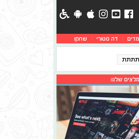
מדים
דה סטורי
שחקו
תתתת
לצים שלנו: