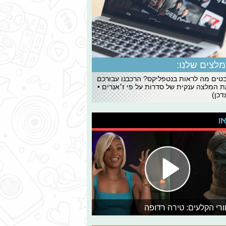
לצים שלנו:
ים מה לראות בנטפליקס? הרכבנו עבורכם
 המלצה ענקית של סדרות על פי ז׳אנרים •
כן)
או
רי הקלעים: טירה רדופה