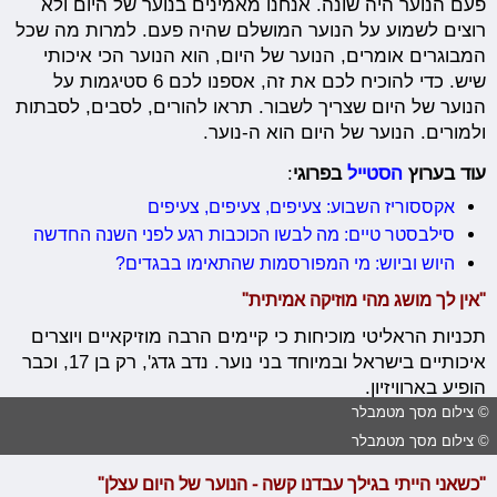
פעם הנוער היה שונה. אנחנו מאמינים בנוער של היום ולא
רוצים לשמוע על הנוער המושלם שהיה פעם. למרות מה שכל
המבוגרים אומרים, הנוער של היום, הוא הנוער הכי איכותי
שיש. כדי להוכיח לכם את זה, אספנו לכם 6 סטיגמות על
הנוער של היום שצריך לשבור. תראו להורים, לסבים, לסבתות
ולמורים. הנוער של היום הוא ה-נוער.
עוד בערוץ
הסטייל
בפרוגי
:
אקססוריז השבוע: צעיפים, צעיפים, צעיפים
סילבסטר טיים: מה לבשו הכוכבות רגע לפני השנה החדשה
היוש וביוש: מי המפורסמות שהתאימו בבגדים?
"אין לך מושג מהי מוזיקה אמיתית"
תכניות הראליטי מוכיחות כי קיימים הרבה מוזיקאיים ויוצרים
איכותיים בישראל ובמיוחד בני נוער. נדב גדג', רק בן 17, וכבר
הופיע בארוויזיון.
© צילום מסך מטמבלר
© צילום מסך מטמבלר
"כשאני הייתי בגילך עבדנו קשה - הנוער של היום עצלן"