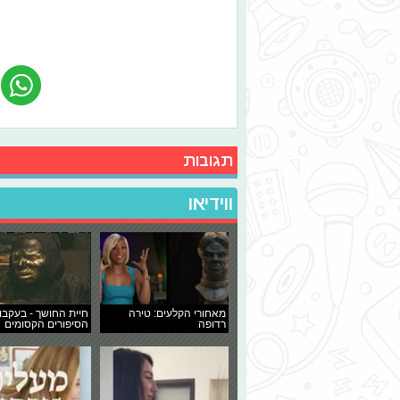
תגובות
ווידיאו
מאחורי הקלעים: טירה
חיית החושך - בעקבו
רדופה
הסיפורים הקסומים