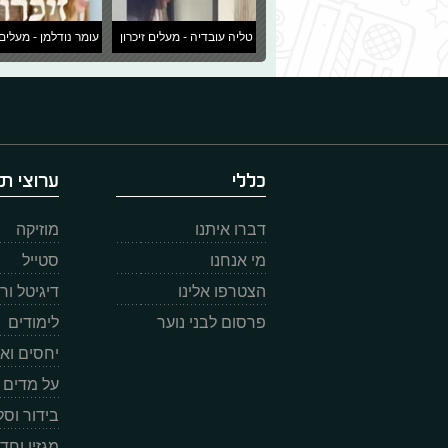
טליה עובדיה - מעלים זיכרון
עומר נודלמן - מעלים 
כללי
ערוצי תו
דברו איתנו
מוזיקה
מי אנחנו
סטייל
הצטרפו אלינו
דיגיטל ו
פרסום לבני נוער
לימודים
יחסים וא
על מדים
בידור וס
מגזין וחד