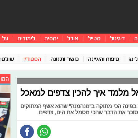
ה
דיגיטל
סטייל
אוכל
יחסים
לימודים
על 
ינג
טיפוח והיגיינה
כושר ותזונה
הסטודיו
שולטו
המומ
אל מלמד איך להכין צדפים למאכל
מן בפינה הכי מתוקה ב"מנהמנה" שהוא אשף המתוקים
 סוכר את הדבר שהכי מסמל את הים, צדפים