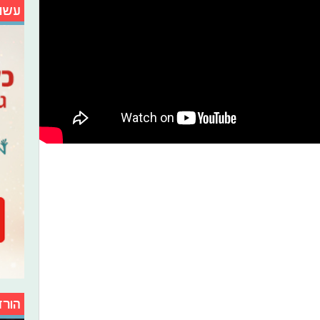
עשו
הורד