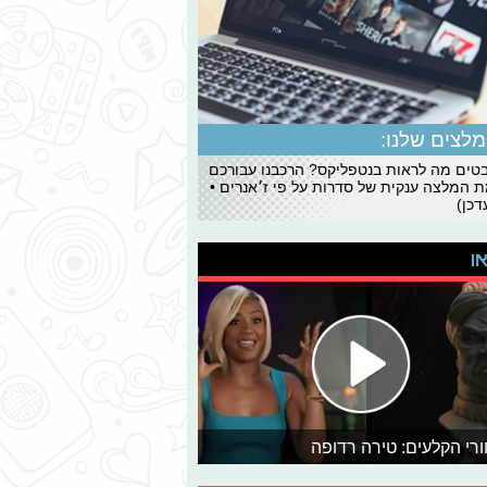
לצים שלנו:
ים מה לראות בנטפליקס? הרכבנו עבורכם
 המלצה ענקית של סדרות על פי ז׳אנרים •
כן)
או
רי הקלעים: טירה רדופה