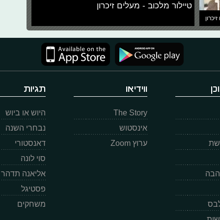
טיילור מלכוב - מעלים זיכרון
זיכרון
כן
ווידיאו
תגיות
The Story
היוש או ביוש
אינסטוש
נבחרי השנה
רשת
ערוץ Zoom
דאנסטורי
סוי לונה
הבה
אליאנה תדהר
פסטיגל
לבס
משחקים
שות