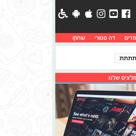
מדים
דה סטורי
שחקו
תתתת
לצים שלנו: