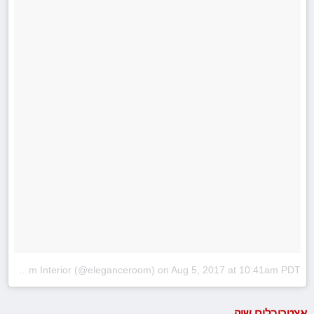
A post shared by Room Interior (@eleganceroom)
on
Aug 5, 2017 at 10:41am PDT
אצטרובלים שיק