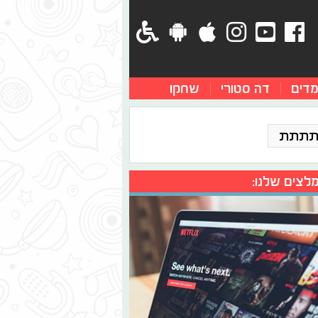
מדים
דה סטורי
שחקו
תתתת
לצים שלנו: