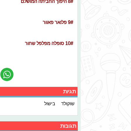
8# היפוך החביתה המושלם
9# פלואר פאוור
10# סופלה מפלפל שחור
תגיות
שוקולד
בישול
תגובות