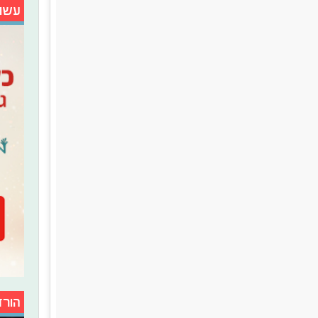
עשו
הורד