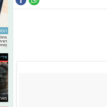
המומ
מתלבט
רשימת
(מתעד
ווידי
מאחו