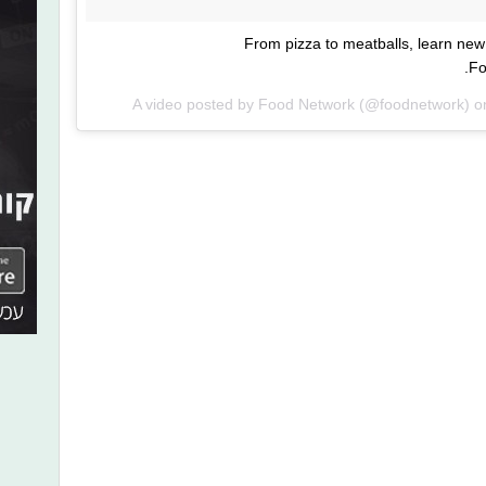
From pizza to meatballs, learn new
Fo
A video posted by Food Network (@foodnetwork) 