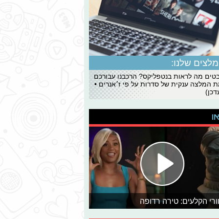
לצים שלנו:
ים מה לראות בנטפליקס? הרכבנו עבורכם
 המלצה ענקית של סדרות על פי ז׳אנרים •
כן)
או
רי הקלעים: טירה רדופה