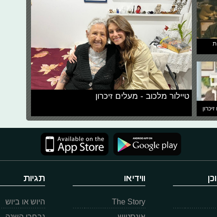
ת
טיילור מלכוב - מעלים זיכרון
זיכרון
כן
ווידיאו
תגיות
The Story
היוש או ביוש
אינסטוש
נבחרי השנה