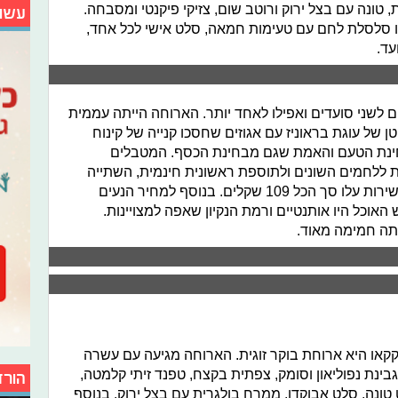
, טונה עם בצל ירוק ורוטב שום, צזיקי פיקנטי ומסבחה.
עשו
לנו סלסלת לחם עם טעימות חמאה, סלט אישי לכל אחד,
עד.
לשני סועדים ואפילו לאחד יותר. הארוחה הייתה עממית
 של עוגת בראוניז עם אגוזים שחסכו קנייה של קינוח
חינת הטעם והאמת שגם מבחינת הכסף. המטבלים
 ללחמים השונים ולתוספת ראשונית חינמית, השתייה
שהגיעה פעמיים לכל סועד והביצים העשירות עלו סך הכל 109 שקלים. בנוסף למחיר הנעים
אוכל היו אותנטיים ורמת הנקיון שאפה למצויינות.
יתה חמימה מאוד.
או היא ארוחת בוקר זוגית. הארוחה מגיעה עם עשרה
גבינת נפוליאון וסומק, צפתית בקצח, טפנד זיתי קלמטה,
הורד
טונה, סלט אבוקדו, ממרח בולגרית עם בצל ירוק. בנוסף