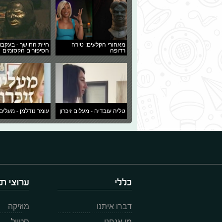
מאחורי הקלעים: טירה
חיית החושך - בעקבו
רדופה
הסיפורים הקסומים
טליה עובדיה - מעלים זיכרון
עומר נודלמן - מעלים 
כללי
ערוצי תו
דברו איתנו
מוזיקה
מי אנחנו
סטייל