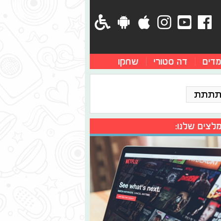
מדים
דה סטורי
שחקו
תתתת
לצים שלנו: