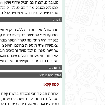
מטובלים, לבנה עם חציל שרוף ושמן זית
וכמו לכל מטבל, צריך בסיס. לכן, קיב
שתי ביצים לבחירה ושתי שתייה לכל סו
© פרוגי
סדר גודל הארוחה היה ללא ספק מתאים 
ומפנקת ואף הפתיעה בסוף עם קינוח קטן
בנפרד. היא התאימה לקהל הנוער מב
שאפשרו שתי תוספות בחינם, האופציות
ולארוחה המוצלחת, הכלים שבהם הוגש ה
השירות היה מהיר, מקצועי והישיבה הי
© רונן מנגן
שתיה חמה © פרוגי
קפה קקאו
ארוחת הבוקר הכי נמכרת ברשת קפה קק
מטבלים. בניהם, לבנה ושמן זית זעתר, 
טחינה ירוקה, חמאה, ריבה ביתית, סלט 