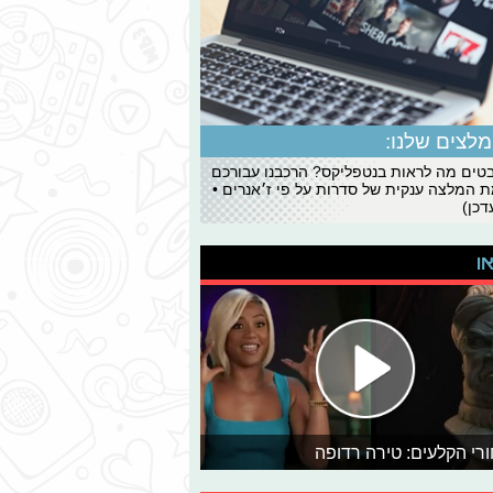
לצים שלנו:
ים מה לראות בנטפליקס? הרכבנו עבורכם
 המלצה ענקית של סדרות על פי ז׳אנרים •
כן)
או
רי הקלעים: טירה רדופה