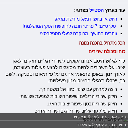
עוד בערוץ
הסטייל
בפרוגי
:
היוש או ביוש: דניאל מורשת מזגזג
סקי טיים: 7 פריטי חובה לחופשת הסקי המושלמת!
זוהרים בחושך: מה קרה לנעלי הסניקרס?!
הכל מתחיל בהכנה נכונה
כוח וסבולת שרירים
כדי לגלוש היטב אנחנו זקוקים לשרירי רגליים חזקים ולאגן
יציב. על השרירים להיות מסוגלים לבצע פעילות בעוצמה,
לאורך זמן, באופן פתאומי אך גם על פי תיאום וטכניקה. לשם
כך, ייכללו תרגילי החיזוק מגוון פעילויות.
ריצה למרחק עם שינויי כיוון ועל משטח רך.
חיזוק שרירי הרגליים ושיפור היציבות למניעת פציעות.
חיזוק שרירי הבטן ושיפור יציבות האגן.
חיזוק פלג גוף עליון, שרירי הגב ושרירי הזרוע.
חיזוק הגב, הכנה לסקי © גו אקטיב
מתיחות הכנה לסקי © גו אקטיב