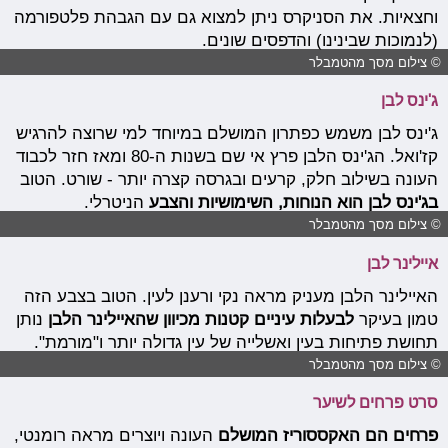
וחצאיות. את הסניקרס ניתן למצוא גם עם הגבהת פלטפורמה
(לנמוכות שבינינו) והדפסים שונים.
© צילום מסך מהטמבלר
ג'ינס לבן
ג'ינס לבן משמש כפתרון המושלם במיוחד למי שרוצה להרגיש
קז'ואל. הג'ינס הלבן פרץ אי שם בשנות ה-80 ומאז חזר לכבוד
העונה בשילוב חלק, קרעים ובגרסה קצרה יותר - שורט. הטוב
בג'ינס לבן הוא הנוחות, השימושיות והצבע
הניטרלי.
© צילום מסך מהטמבלר
איילינר לבן
האיילינר הלבן מעניק מראה נקי ורענן לעין. הטוב בצבע הזה
טמון בעיקר
לבעלות עיניים קטנות מכיוון שהאיילינר הלבן
נותן
תחושת פתיחות בעין ואשלייה של עין גדולה יותר ו"מורמת".
© צילום מסך מהטמבלר
סרט פרחים לשיער
פרחים הם האקססוריז המושלם
העונה ויוצרים מראה רומנטי,