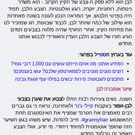
לבן הוא ללא ספק ה-צבע של הקיץ הקרוב - הוא משדר
נינוחות, רוחוניות, יוקרה, רוגע ואלגנטיות. הצבע הלבן, תמיד
היה בפרטי הלבוש, אך המראה הנכון לעונה בשונה מאחרות
הוא שילוב של כמה שיותר לבן. לכבוד שבועות, חג שמזכיר לנו
את פתיחת הקיץ, אחרי החורף שהיה מלווה בצבעים חמים
הגיע תורו של הצבע הלבן העדין והאוורירי לכבוש אותנו
מחדש.
עוד בערוץ ה
סטייל
בפרוגי
:
הפתיע אותנו: מה אתם הייתם עושים עם 1,000 דובי גומי?
רוצים מגנים מגניבים לסמארטפון שלכם? עשו בעצמכם!
מתכונים לשבועות: פירות יבשים במילוי עוף ועוגת גבינה
שיער אומברה לבן
השנה, נשים צעירות רבות החלו ל
צבוע את שערן בצבעי
לבן-אפור
בעקבות
קיילי ג'נר
ולאחרונה, נראה כי גם גברים
רבים מאמצים את הטרנד שמציף את האינסטגרם תחת
ההאשטאג
grannyhair#
. חייב להודות, שיש משהו בגוון השיער
הזה שהופך אוטומטית למיוחד וייחודי. מי יודע, אולי הצבע
האפור זה הבלונד החדש.