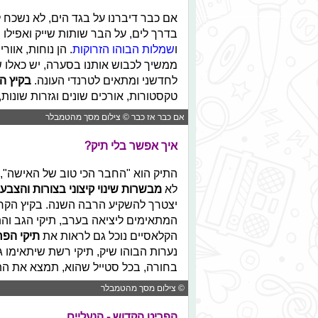
אם כבר דיברנו על בגד הים, לא נשכח ל
בדרך לים, על הבר שותות שייק ואפילו
ו
שמלות הבוהו הזרוקות
. הן נוחות, אוו
ממשיך לכבוש אותנו בסערה, יש כאלו ש
לחדשני ומתאים לטרנדי העונה.
בקיץ ה
טקסטורות, אורכים שונים וגזרות שונו
אם כבר אז כבר © צילום מסך מהטמבלר
איך אפשר בלי תיק?
התיק הוא "החבר הכי טוב של האישה", א
לא
מבשרות שינוי קיצוני בצורות והצבע
יצטרך להשקיע הרבה השנה. בקיץ הקרו
המתאימים ליציאה בערב, תיקי הגב והת
הקלאסיים נוכל גם לראות את
תיקי הפר
נערות הבוהו שיק, תיקי רשת שיתאימו ג
בחורה, בכל סטייל שהוא, תמצא את הת
© צילום מסך מהטמבלר
הפריט הקדוש - הנעליים