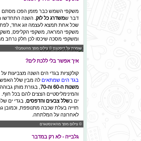
משקפי השמש כבר מזמן הפכו מסתם פרי
דבר ש
משדרג כל לוק
. השנה התחדשו מ
שכל אחת תמצא לעצמה זוג אחד, לפחות
משקפי המראה, משקפי הקליפס, משקפ
ומשקפי מסכה שיכסו לכן חלק נרחב מה
שומרת על דיסטנס © צילום מסך מהטמבלר
איך אפשר בלי ללכת לים?
קולקציות בגדי הים השנה מצביעות על
בגד הים שמתאים
לה מבין שלל האפשר
משנות ה-60 וה-70
, בגזרת מותן גבוהה
והמינימליסטיים הצצים להם בכל חוף. 
ים ב
שלל צבעים והדפסים
, בגדי ים של
חזייה בעלת שכבה מתנופפת, וכמובן גם
לאחרונה על המלתחה.
© צילום מסך מהאינסטגרם
גלבייה - לא רק במדבר