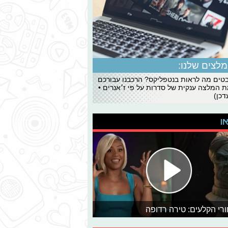
לצים שלנו:
ים מה לראות בנטפליקס? הרכבנו עבורכם
 המלצה ענקית של סדרות על פי ז׳אנרים •
כן)
או
רי הקלעים: טירה רדופה