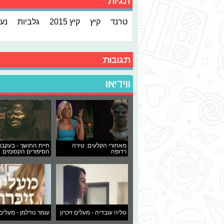
תגיות
טרנד
קיץ
קיץ 2015
גלביות
נעל
תגובות
ווידיאו
מאחורי הקלעים: טירה
חיית החושך - בעקבו
רדופה
הסיפורים הקסומים
טליה עובדיה - מעלים זיכרון
עומר נודלמן - מעלים 