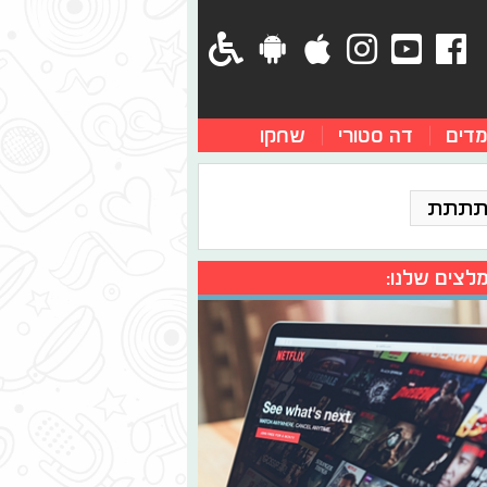
מדים
דה סטורי
שחקו
תתתת
לצים שלנו: