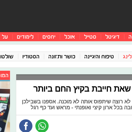
ה
דיגיטל
סטייל
אוכל
יחסים
לימודים
על 
ינג
טיפוח והיגיינה
כושר ותזונה
הסטודיו
שולטו
המומ
שאת חייבת בקיץ החם ביותר
לא רוצה שיתפוס אותה לא מוכנה. אספנו בשבילכן
 בכל ארון קיצי ואופנתי - מראש ועד כף רגל