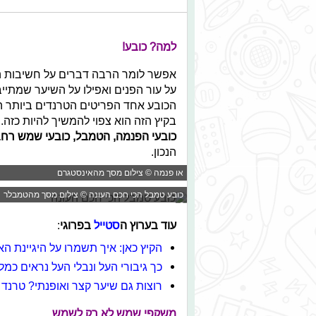
למה? כובע!
אפשר לומר הרבה דברים על חשיבות ה
על עור הפנים ואפילו על השיער שמתייבש
הכובע אחד הפריטים הטרנדים ביותר הק
בקיץ הזה הוא צפוי להמשיך להיות כזה. 
כובעי הפנמה, הטמבל, כובעי שמש רח
הנכון.
או פנמה © צילום מסך מהאינסטגרם
כובע טמבל הכי חכם העונה © צילום מסך מהטמבלר
עוד בערוץ ה
סטייל
בפרוגי
:
הקיץ כאן: איך תשמרו על היגיינת ה
כך גיבורי העל ונבלי העל נראים כמלכ
רוצות גם שיער קצר ואופנתי? טרנד הקא
משקפי שמש לא רק לשמש