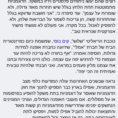
רוצים שהם יעשו ניתוחים פלסטיים וירזו במשקל. הדוגמניות
מתמוטטות תחת הלחץ בגלל שיש תחרות מאוד גדולה, ולא
שומרות על עצמן". עוד סיפרה כי, "אני חושבת שדווקא בגלל
שהתחרות קשה, הן צריכות לשמור על הבריאות שלהן, ולא
להפסיק לאכול. בכל מקרה, אני מעולם לא פגשתי מישהי
אנורקטית שנראית טוב".
כוכבת הריאליטי "שלוש",
קים בוסי
, שמשמת כיום כפרזנטורית
הבית של חברת "אמלי", שידועה כחברת אופנה למידות
גדולות, הוסיפה ואמרה: "אף בחורה לא צריכה להיות עור
ועצמות כדי להרגיש יפה עם עצמה. כולנו היינו צעירות ובחנו
את עצמנו מליון פעמים במראה, ואני הבנתי שלהיות טבעית
ואמיתית זה הכי יפה".
נראה שבשנים האחרונות עולה המודעות כלפי מצב
הדוגמניות, ואפילו בארץ כבר הספיקו לחנוך את חוק
הדוגמניות שאוסר על דוגמניות בתת משקל להופיע בפרסומות
או על מסלולים. אם מעצבי האופנה הגדולים, ועורכי המגזינים
הנחשקים יפנימו שהדרישות מהדוגמניות הן קשות מאוד
והתוצאות יכולות להוביל אפילו למוות, ויפסיקו לתת
לאנורקסיה במה, רק אז המצב יכול להשתנות.