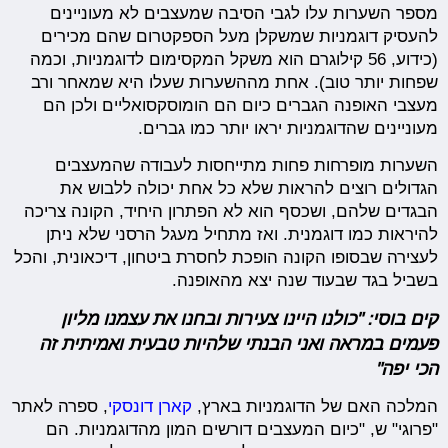
מספר השערות עלו לגבי הסיבה שמעצבים לא מעוניינים
להעסיק דוגמניות שמשקלן מעל הספקטרום שהם מכירים
(כידוע, 56 קילוגרם הוא משקל המקסימום לדוגמניות, וכמה
שפחות יותר טוב). אחת מההשערות שעלו היא שמאחר ורב
מעצבי האופנה הגברים כיום הם הומוסקסואליים ולכן הם
מעוניינים שהדוגמניות יראו יותר כמו גברים.
השערות מופרחות פחות מתייחסות לעבודה שהמעצבים
הגדולים רוצים להראות שלא כל אחת יכולה ללבוש את
הבגדים שלהם, ושכסף הוא לא הפתרון היחיד, הקונה צריכה
להיראות כמו דוגמנית. ואז מתחיל מעגל הרסני שלא ניתן
לעצירה שבסופו הקונה הופכת לחסרת ביטחון, דיכאונית, והכל
בשביל בגד שבעוד שנה יצא מהאופנה.
קים בוסי: "כולנו היינו צעירות ובחנו את עצמנו מליון
פעמים במראה ואני הבנתי שלהיות טבעית ואמיתית זה
הכי יפה"
המלכה האם של הדוגמניות בארץ,
קארן דונסקי
, ספרה לאתר
"פרוגי" ש, "כיום המעצבים דורשים המון מהדוגמניות. הם