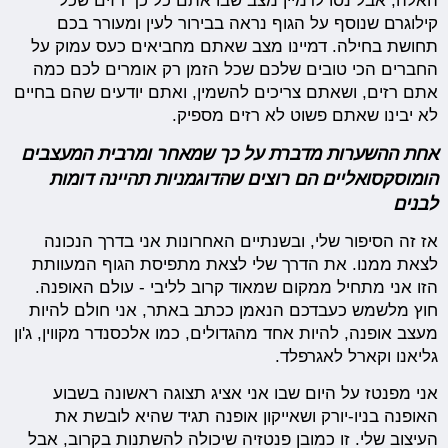
האלה, אבל נסו לדמיין מצב שבו אתם כל כך רזים שכל
קילוגרם שנוסף על הגוף נראה בבירור לעין ומעורר בכם
תחושת בחילה. דמיינו מצב שאתם מחביאים כעס עמוק על
החברים הכי טובים שלכם שכל הזמן רק אומרים לכם כמה
אתם רזים, ושאתם צריכים להשמין, ואתם יודעים שהם בחיים
לא יבינו שאתם פשוט לא רזים מספיק.
אחת ההשערות מדברת על כך שמאחר ומרבית המעצבים
הומוסקסואליים הם רוצים שהדוגמניות תהיינה דומות
לבנים
אז זה הסיפור שלי, ובשנתיים האחרונות אני בדרך הנכונה
לצאת ממנו. את הדרך שלי לצאת מתפיסת הגוף המעוותת
הזו אני מתחיל ממקום שמאוד קרוב לליבי - עולם האופנה.
חוץ מלשמש כעבדכם הנאמן ככתב באתר, אני חולם להיות
מעצב אופנה, להיות אחד מהגדולים, כמו אלכסנדר מקווין, ג'ון
גליאנו וקארל לאגרפלד.
אני מפנטז על היום שבו אני אציג תצוגה ראשונה בשבוע
האופנה בניו-יורק ושאייקון אופנה תגיד שהיא לובשת את
העיצוב שלי. זו כמובן פנטזיה שיכולה להשתנות בקרוב, אבל