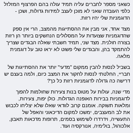
כשאני מספר לחברים עליה תמיד עולה בהם הפרצוף המזלזל
כלפי העובדה שאני לא מוכן לעצב למידות גדולות, ושכן -
הדוגמניות שלי יהיו רזות.
מצד אחד, אני מבין את ההסתייגות מהמצב, הרי אין ספק
שהדוגמניות שצועדות על המסלולים הנחשקים ביותר הן רזות
בצורה חולנית. מצד שני, תמיד חשבתי שאלה הבגדים שצריך
להתמקד בהן, והבגדים שלי פשוט לא יראו טוב על דוגמנית
מלאה.
בשביל לנסות להבין ממקום "מדעי" יותר את ההסתייגות של
חבריי, החלטתי לנסות לחקור את המצב כיום, ולמה בעצם יש
דרישה כה גדולה לדוגמניות רזות כל כך?
מדי שנה, עולות על מטוס בנות צעירות שחולמות להפוך
לדוגמניות בבירות האופנה הגדולות. כולן יפות, צעירות,
ומלאות תשוקה. אומנם קרוב לוודאי שאלו שלא יצליחו לכבוש
את לב המעצבים, ימשכו למקום הדיכאוני והאפל של
התעשייה, וידרדרו לשימוש בסמים, תרופות מדכאות תאבון,
אלכוהול, בולימיה, אנורקסיה ועוד.