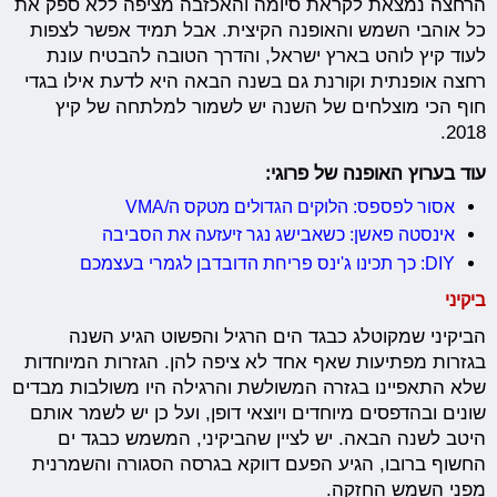
הרחצה נמצאת לקראת סיומה והאכזבה מציפה ללא ספק את
כל אוהבי השמש והאופנה הקיצית. אבל תמיד אפשר לצפות
לעוד קיץ לוהט בארץ ישראל, והדרך הטובה להבטיח עונת
רחצה אופנתית וקורנת גם בשנה הבאה היא לדעת אילו בגדי
חוף הכי מוצלחים של השנה יש לשמור למלתחה של קיץ
2018.
עוד בערוץ האופנה של פרוגי:
אסור לפספס: הלוקים הגדולים מטקס ה/VMA
אינסטה פאשן: כשאבישג נגר זיעזעה את הסביבה
DIY: כך תכינו ג'ינס פריחת הדובדבן לגמרי בעצמכם
ביקיני
הביקיני שמקוטלג כבגד הים הרגיל והפשוט הגיע השנה
בגזרות מפתיעות שאף אחד לא ציפה להן. הגזרות המיוחדות
שלא התאפיינו בגזרה המשולשת והרגילה היו משולבות מבדים
שונים ובהדפסים מיוחדים ויוצאי דופן, ועל כן יש לשמר אותם
היטב לשנה הבאה. יש לציין שהביקיני, המשמש כבגד ים
החשוף ברובו, הגיע הפעם דווקא בגרסה הסגורה והשמרנית
מפני השמש החזקה.