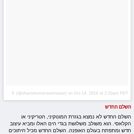
A post shared by Shani Shemer Swimwear 👙 (@shanishemerswimwear)
on
Oct 14, 2016 at 2:33am PDT
השלם החדש
השלם החדש לא נמצא בגזרת המונוקיני, הטריקיני או
הקלאסי. הוא משולב משלושת בגדי הים האלו ומביא עיצוב
חדש ומתפתח בעולם האופנה. השלם החדש מכיל חיתוכים