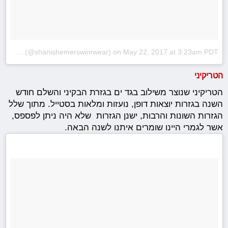
A post shared by Shani Shemer Swimwear 👙 (@shanishemerswimwear)
on
May 22, 2017 at 3:23am PDT
הטריקיני
הטריקיני שנוצר משילוב בגד ים בגזרת הבקיני והשלם חודש
השנה בגזרות יוצאות דופן, נועזות ומלאות בסטייל. מתוך שלל
הגזרות השונות והרבות, ישנן הגזרות שלא היה ניתן לפספס,
אשר לגמרי היינו שומרים איתנו לשנה הבאה.