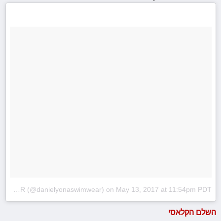
A post shared by DANIEL YONA SWIMWEAR (@danielyonaswimwear)
on
May 13, 2017 at 11:54pm PDT
השלם הקלאסי